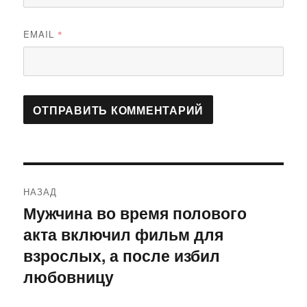
EMAIL
*
Навигация
НАЗАД
по
Мужчина во время полового
Предыдущая
акта включил фильм для
запись:
записям
взрослых, а после избил
любовницу