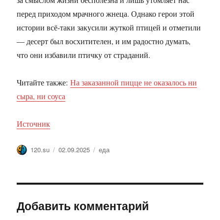
перед приходом мрачного жнеца. Однако герои этой
истории всё-таки закусили жуткой птицей и отметили
— десерт был восхитителен, и им радостно думать,
что они избавили птичку от страданий.
Читайте также:
На заказанной пицце не оказалось ни
сыра, ни соуса
Источник
Автор
Опубликовано
Метки
120.su
02.09.2025
еда
Добавить комментарий