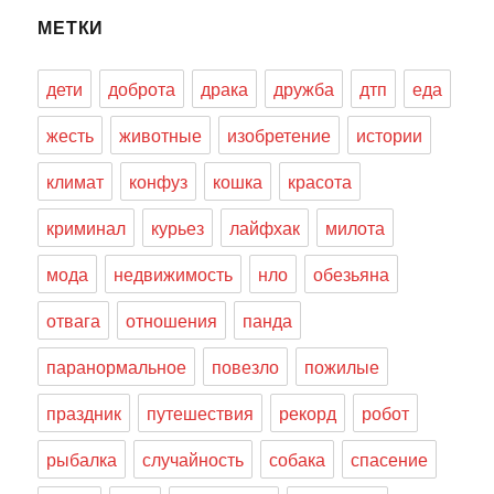
МЕТКИ
дети
доброта
драка
дружба
дтп
еда
жесть
животные
изобретение
истории
климат
конфуз
кошка
красота
криминал
курьез
лайфхак
милота
мода
недвижимость
нло
обезьяна
отвага
отношения
панда
паранормальное
повезло
пожилые
праздник
путешествия
рекорд
робот
рыбалка
случайность
собака
спасение