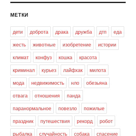
МЕТКИ
дети
доброта
драка
дружба
дтп
еда
жесть
животные
изобретение
истории
климат
конфуз
кошка
красота
криминал
курьез
лайфхак
милота
мода
недвижимость
нло
обезьяна
отвага
отношения
панда
паранормальное
повезло
пожилые
праздник
путешествия
рекорд
робот
рыбалка
случайность
собака
спасение