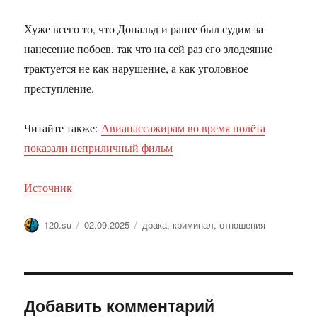
Хуже всего то, что Дональд и ранее был судим за
нанесение побоев, так что на сей раз его злодеяние
трактуется не как нарушение, а как уголовное
преступление.
Читайте также:
Авиапассажирам во время полёта
показали неприличный фильм
Источник
Автор
Опубликовано
Метки
120.su
02.09.2025
драка
,
криминал
,
отношения
Добавить комментарий