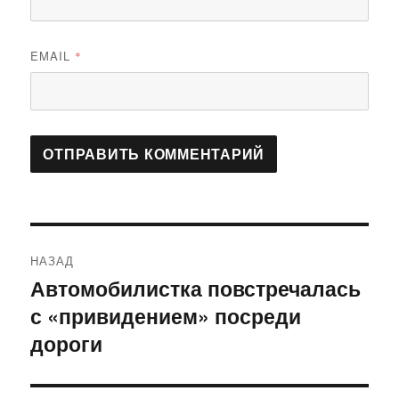
EMAIL
*
Навигация
НАЗАД
по
Автомобилистка повстречалась
Предыдущая
с «привидением» посреди
запись:
записям
дороги