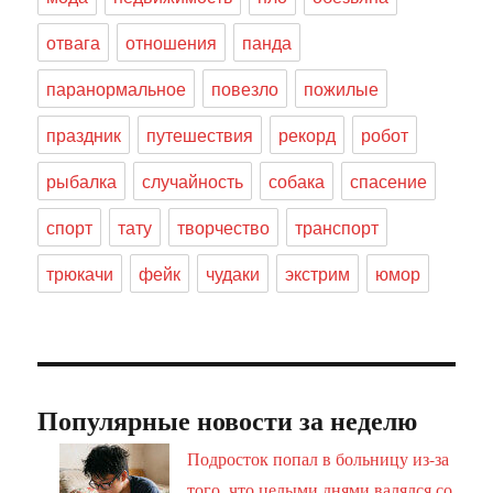
отвага
отношения
панда
паранормальное
повезло
пожилые
праздник
путешествия
рекорд
робот
рыбалка
случайность
собака
спасение
спорт
тату
творчество
транспорт
трюкачи
фейк
чудаки
экстрим
юмор
Популярные новости за неделю
Подросток попал в больницу из-за
того, что целыми днями валялся со