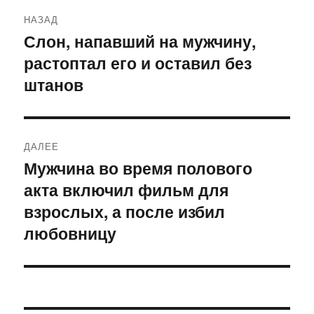
Навигация
НАЗАД
по
Слон, напавший на мужчину,
Предыдущая
растоптал его и оставил без
запись:
записям
штанов
ДАЛЕЕ
Мужчина во время полового
Следующая
акта включил фильм для
запись:
взрослых, а после избил
любовницу