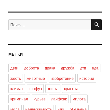
ПО
Искать:
МЕТКИ
дети
доброта
драка
дружба
дтп
еда
жесть
животные
изобретение
истории
климат
конфуз
кошка
красота
криминал
курьез
лайфхак
милота
мода
недвижимость
нло
обезьяна