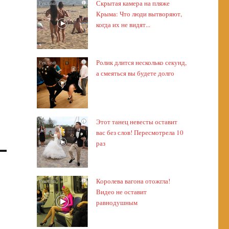
Скрытая камера на пляже
i
Крыма: Что люди вытворяют,
когда их не видят...
Ролик длится несколько секунд,
i
а смеяться вы будете долго
Этот танец невесты оставит
i
вас без слов! Пересмотрела 10
раз
Королева вагона отожгла!
i
Видео не оставит
равнодушным