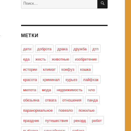
Искать:
МЕТКИ
у
дети
доброта
драка
дружба
дтп
еда
жесть
животные
изобретение
истории
климат
конфуз
кошка
красота
криминал
курьез
лайфхак
милота
мода
недвижимость
нло
обезьяна
отвага
отношения
панда
паранормальное
повезло
пожилые
праздник
путешествия
рекорд
робот
рыбалка
случайность
собака