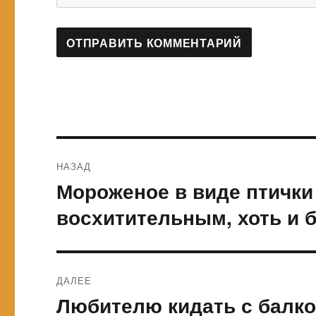
Навигация
НАЗАД
по
Мороженое в виде птички
Предыдущая
запись:
записям
восхитительным, хоть и
ДАЛЕЕ
Любителю кидать с балко
Следующая