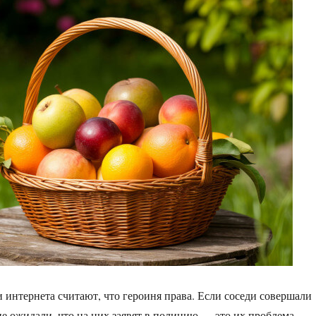
и интернета считают, что героиня права. Если соседи совершали
не ожидали, что на них заявят в полицию — это их проблема.