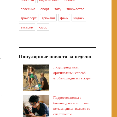
спасение
спорт
тату
творчество
транспорт
трюкачи
фейк
чудаки
экстрим
юмор
Популярные новости за неделю
т
Люди придумали
оригинальный способ,
чтобы охладиться в жару
 в
Подросток попал в
больницу из-за того, что
целыми днями валялся со
смартфоном