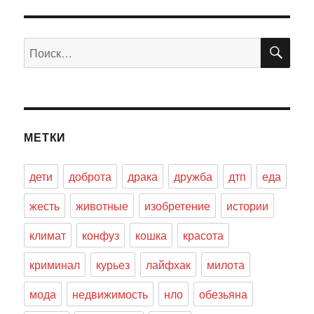
ПО
Искать:
МЕТКИ
дети
доброта
драка
дружба
дтп
еда
жесть
животные
изобретение
истории
климат
конфуз
кошка
красота
криминал
курьез
лайфхак
милота
мода
недвижимость
нло
обезьяна