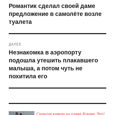
по
Романтик сделал своей даме
Предыдущая
предложение в самолёте возле
запись:
записям
туалета
ДАЛЕЕ
Незнакомка в аэропорту
Следующая
подошла утешить плакавшего
запись:
малыша, а потом чуть не
похитила его
Скрытая камера на пляже Крыма: Что
i