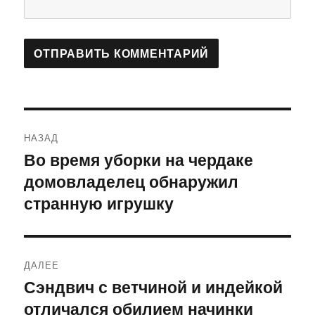
Навигация
НАЗАД
по
Во время уборки на чердаке
Предыдущая
домовладелец обнаружил
запись:
записям
странную игрушку
ДАЛЕЕ
Сэндвич с ветчиной и индейкой
Следующая
отличался обилием начинки
запись: