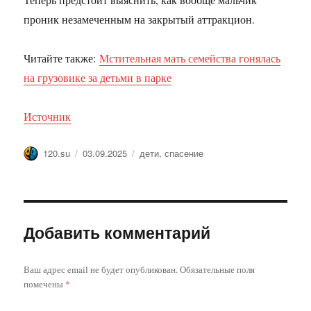
проник незамеченным на закрытый аттракцион.
Читайте также:
Мстительная мать семейства гонялась
на грузовике за детьми в парке
Источник
Автор
Опубликовано
Метки
120.su
03.09.2025
дети
,
спасение
Добавить комментарий
Ваш адрес email не будет опубликован.
Обязательные поля
помечены
*