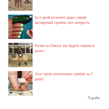
За 5 дней исчезнет даже самый
i
застарелый грибок: вот хитрость
Ролик из Омска: вы будете смеяться
i
долго
Этот трюк уничтожает грибок за 5
i
дней!