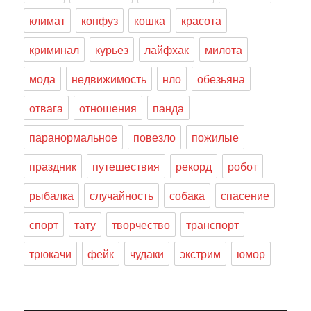
климат
конфуз
кошка
красота
криминал
курьез
лайфхак
милота
мода
недвижимость
нло
обезьяна
отвага
отношения
панда
паранормальное
повезло
пожилые
праздник
путешествия
рекорд
робот
рыбалка
случайность
собака
спасение
спорт
тату
творчество
транспорт
трюкачи
фейк
чудаки
экстрим
юмор