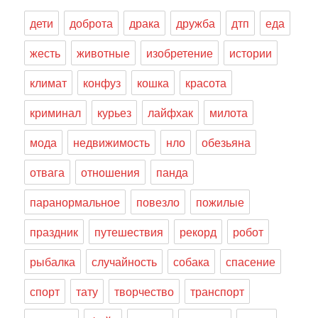
дети
доброта
драка
дружба
дтп
еда
жесть
животные
изобретение
истории
климат
конфуз
кошка
красота
криминал
курьез
лайфхак
милота
мода
недвижимость
нло
обезьяна
отвага
отношения
панда
паранормальное
повезло
пожилые
праздник
путешествия
рекорд
робот
рыбалка
случайность
собака
спасение
спорт
тату
творчество
транспорт