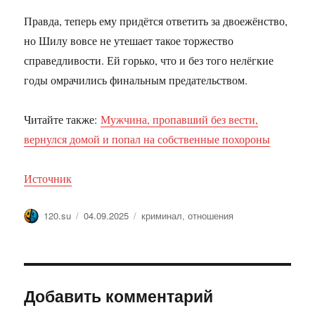
Правда, теперь ему придётся ответить за двоежёнство,
но Шилу вовсе не утешает такое торжество
справедливости. Ей горько, что и без того нелёгкие
годы омрачились финальным предательством.
Читайте также:
Мужчина, пропавший без вести,
вернулся домой и попал на собственные похороны
Источник
Автор
Опубликовано
Метки
120.su
04.09.2025
криминал
,
отношения
Добавить комментарий