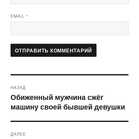
EMAIL
*
Навигация
НАЗАД
по
Обиженный мужчина сжёг
Предыдущая
машину своей бывшей девушки
запись:
записям
ДАЛЕЕ