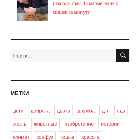
рекорде, съел 48 мармеладных
мишек за минуту
ПО
Искать:
МЕТКИ
дети
доброта
драка
дружба
дтп
еда
жесть
животные
изобретение
истории
климат
конфуз
кошка
красота