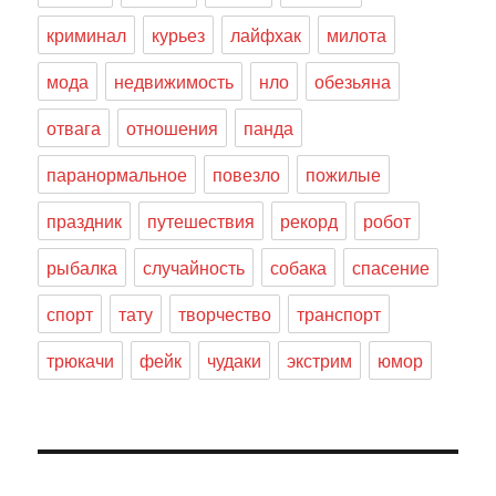
криминал
курьез
лайфхак
милота
мода
недвижимость
нло
обезьяна
отвага
отношения
панда
паранормальное
повезло
пожилые
праздник
путешествия
рекорд
робот
рыбалка
случайность
собака
спасение
спорт
тату
творчество
транспорт
трюкачи
фейк
чудаки
экстрим
юмор