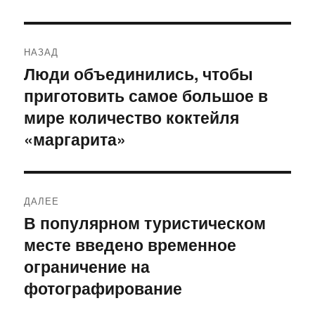
Навигация
НАЗАД
по
Люди объединились, чтобы
Предыдущая
приготовить самое большое в
запись:
записям
мире количество коктейля
«маргарита»
ДАЛЕЕ
В популярном туристическом
Следующая
месте введено временное
запись:
ограничение на
фотографирование