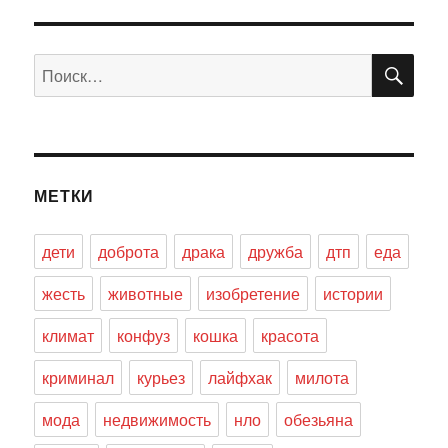
ПО
Искать:
МЕТКИ
дети
доброта
драка
дружба
дтп
еда
жесть
животные
изобретение
истории
климат
конфуз
кошка
красота
криминал
курьез
лайфхак
милота
мода
недвижимость
нло
обезьяна