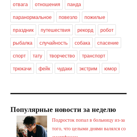
отвага
отношения
панда
паранормальное
повезло
пожилые
праздник
путешествия
рекорд
робот
рыбалка
случайность
собака
спасение
спорт
тату
творчество
транспорт
трюкачи
фейк
чудаки
экстрим
юмор
Популярные новости за неделю
Подросток попал в больницу из-за
того, что целыми днями валялся со
смартфоном