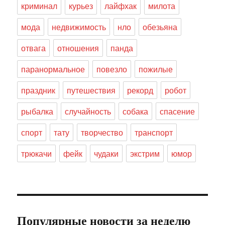
криминал
курьез
лайфхак
милота
мода
недвижимость
нло
обезьяна
отвага
отношения
панда
паранормальное
повезло
пожилые
праздник
путешествия
рекорд
робот
рыбалка
случайность
собака
спасение
спорт
тату
творчество
транспорт
трюкачи
фейк
чудаки
экстрим
юмор
Популярные новости за неделю