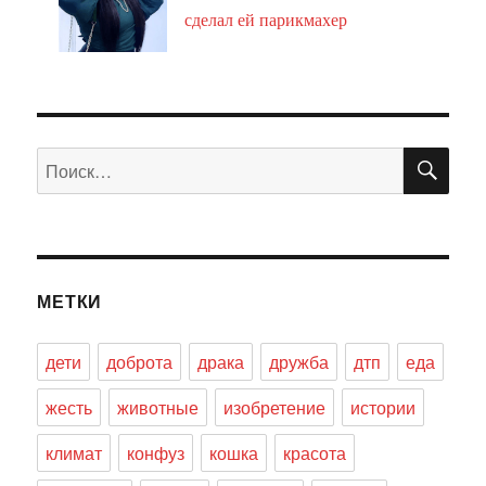
сделал ей парикмахер
ПО
Искать:
МЕТКИ
дети
доброта
драка
дружба
дтп
еда
жесть
животные
изобретение
истории
климат
конфуз
кошка
красота