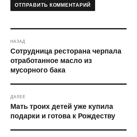
Навигация
НАЗАД
по
Сотрудница ресторана черпала
Предыдущая
отработанное масло из
запись:
записям
мусорного бака
ДАЛЕЕ
Мать троих детей уже купила
Следующая
подарки и готова к Рождеству
запись: