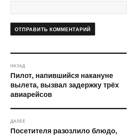
Навигация
НАЗАД
по
Пилот, напившийся накануне
Предыдущая
вылета, вызвал задержку трёх
запись:
записям
авиарейсов
ДАЛЕЕ
Посетителя разозлило блюдо,
Следующая