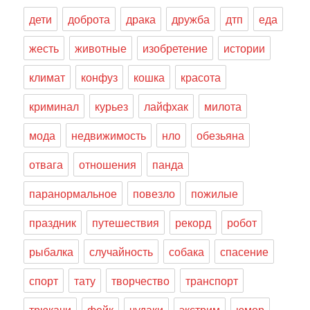
дети
доброта
драка
дружба
дтп
еда
жесть
животные
изобретение
истории
климат
конфуз
кошка
красота
криминал
курьез
лайфхак
милота
мода
недвижимость
нло
обезьяна
отвага
отношения
панда
паранормальное
повезло
пожилые
праздник
путешествия
рекорд
робот
рыбалка
случайность
собака
спасение
спорт
тату
творчество
транспорт
трюкачи
фейк
чудаки
экстрим
юмор