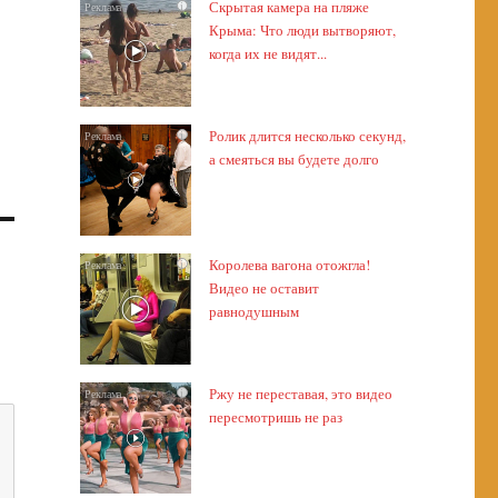
Скрытая камера на пляже
i
Крыма: Что люди вытворяют,
когда их не видят...
Ролик длится несколько секунд,
i
а смеяться вы будете долго
Королева вагона отожгла!
i
Видео не оставит
равнодушным
Ржу не переставая, это видео
i
пересмотришь не раз