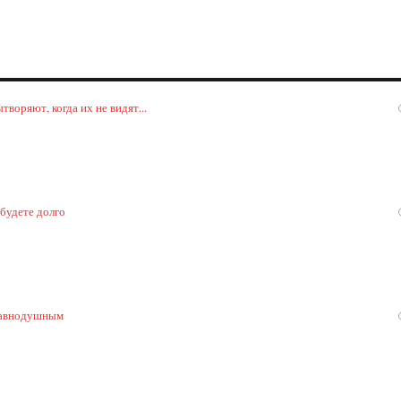
воряют, когда их не видят...
 будете долго
 равнодушным