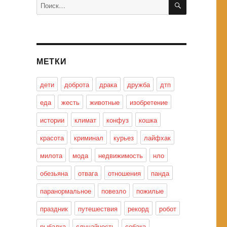
Искать:
МЕТКИ
дети
доброта
драка
дружба
дтп
еда
жесть
животные
изобретение
истории
климат
конфуз
кошка
красота
криминал
курьез
лайфхак
милота
мода
недвижимость
нло
обезьяна
отвага
отношения
панда
паранормальное
повезло
пожилые
праздник
путешествия
рекорд
робот
рыбалка
случайность
собака