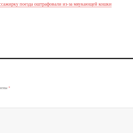
ссажирку поезда оштрафовали из-за мяукающей кошки
ечены
*