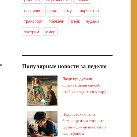
спасение
спорт
тату
творчество
транспорт
трюкачи
фейк
чудаки
экстрим
юмор
ши
Популярные новости за неделю
в
Люди придумали
оригинальный способ,
чтобы охладиться в жару
Подросток попал в
больницу из-за того, что
целыми днями валялся со
смартфоном