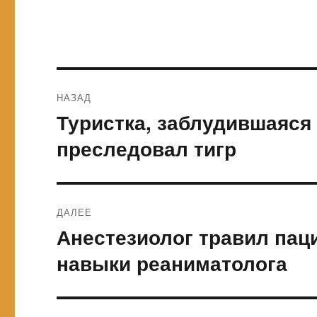
Навигация
НАЗАД
по
Туристка, заблудившаяся 
Предыдущая
запись:
записям
преследовал тигр
ДАЛЕЕ
Анестезиолог травил пац
Следующая
запись:
навыки реаниматолога