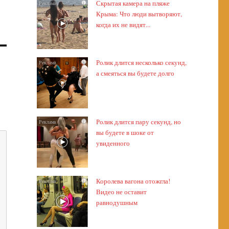
Скрытая камера на пляже
i
Крыма: Что люди вытворяют,
когда их не видят...
Ролик длится несколько секунд,
i
а смеяться вы будете долго
Ролик длится пару секунд, но
i
вы будете в шоке от
увиденного
Королева вагона отожгла!
i
Видео не оставит
равнодушным