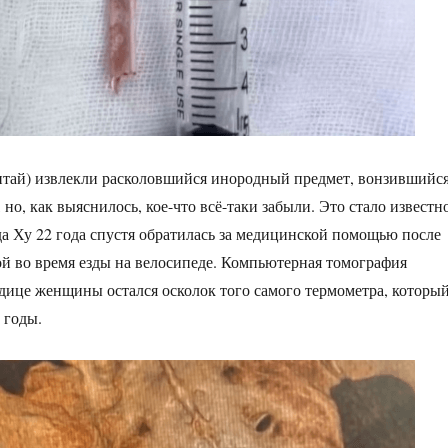
итай) извлекли расколовшийся инородный предмет, вонзившийс
 но, как выяснилось, кое-что всё-таки забыли. Это стало известн
да Ху 22 года спустя обратилась за медицинской помощью после
й во время езды на велосипеде. Компьютерная томография
годице женщины остался осколок того самого термометра, которы
 годы.