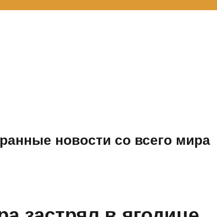
ранные новости со всего мира
ра застрял в ягодице