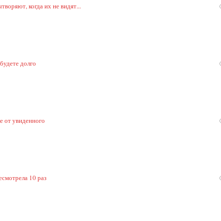
воряют, когда их не видят...
 будете долго
ке от увиденного
есмотрела 10 раз