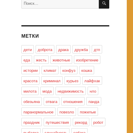
Искать:
МЕТКИ
дети
доброта
драка
дружба
дтп
еда
жесть
животные
изобретение
истории
климат
конфуз
кошка
красота
криминал
курьез
лайфхак
милота
мода
недвижимость
нло
обезьяна
отвага
отношения
панда
паранормальное
повезло
пожилые
праздник
путешествия
рекорд
робот
рыбалка
случайность
собака