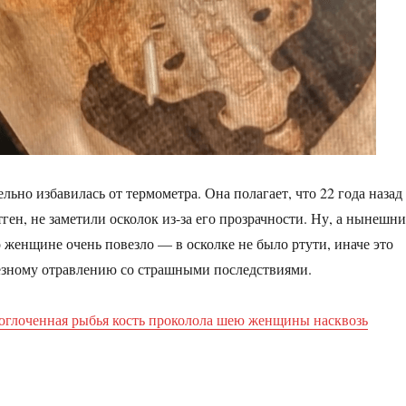
льно избавилась от термометра. Она полагает, что 22 года назад
тген, не заметили осколок из-за его прозрачности. Ну, а нынешни
о женщине очень повезло — в осколке не было ртути, иначе это
ёзному отравлению со страшными последствиями.
оглоченная рыбья кость проколола шею женщины насквозь