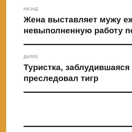
Навигация
НАЗАД
по
Жена выставляет мужу е
Предыдущая
запись:
записям
невыполненную работу п
ДАЛЕЕ
Туристка, заблудившаяся 
Следующая
запись:
преследовал тигр