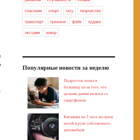
спасение
спорт
тату
творчество
транспорт
трюкачи
фейк
чудаки
экстрим
юмор
я
о
Популярные новости за неделю
Подросток попал в
больницу из-за того, что
й
целыми днями валялся со
смартфоном
Китаянка на 2 часа застряла
ногой в руле собственного
автомобиля