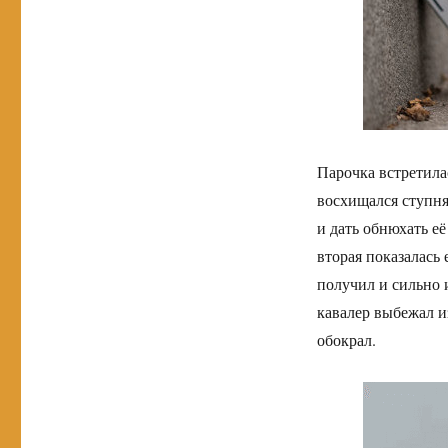
Парочка встретила
восхищался ступня
и дать обнюхать е
вторая показалась
получил и сильно и
кавалер выбежал из
обокрал.