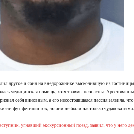
лил другое и сбил на внедорожнике выскочившую из гостиниц
алась медицинская помощь, хотя травмы неопасны. Арестованн
ризнал себя виновным, а его несостоявшаяся пассия заявила, что
 жизни фут-фетишистов, но они не были настолько чудаковатыми
еступник, угнавший экскурсионный поезд, заявил, что у него де