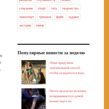
спасение
спорт
тату
творчество
транспорт
трюкачи
фейк
чудаки
экстрим
юмор
к
Популярные новости за неделю
то
е
Люди придумали
оригинальный способ,
,
чтобы охладиться в жару
Питон проглотил мужчину,
возвращавшегося домой
ночью через лес