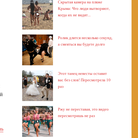
Скрытая камера на пляже
i
Крыма: Что люди вытворяют,
когда их не видят...
Ролик длится несколько секунд,
i
а смеяться вы будете долго
Этот танец невесты оставит
i
вас без слов! Пересмотрела 10
ы
раз
ый
Ржу не переставая, это видео
i
.
пересмотришь не раз
нь