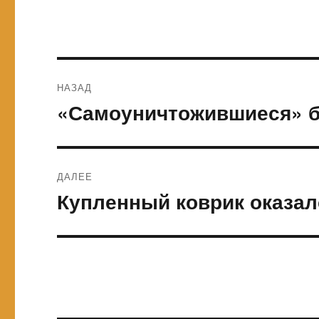
Навигация
НАЗАД
по
«Самоуничтожившиеся» б
Предыдущая
запись:
записям
ДАЛЕЕ
Купленный коврик оказа
Следующая
запись: