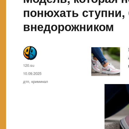
понюхать ступни,
внедорожником
Автор
120.su
Опубликовано
10.09.2025
Метки
дтп
,
криминал