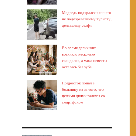
Медведь подкрался к ничего
не подозревавшему туристу,
делавшему селфи
Во время девичника
возникло несколько
скандалов, а мама невесты
осталась без зуба
Подросток попал в
больницу из-за того, что
целыми днями валялся со
смартфоном