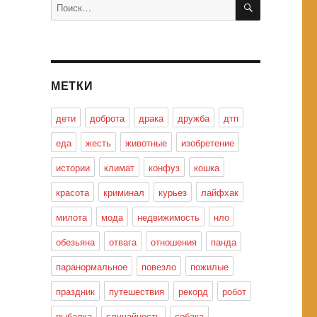
Искать:
МЕТКИ
дети
доброта
драка
дружба
дтп
еда
жесть
животные
изобретение
истории
климат
конфуз
кошка
красота
криминал
курьез
лайфхак
милота
мода
недвижимость
нло
обезьяна
отвага
отношения
панда
паранормальное
повезло
пожилые
праздник
путешествия
рекорд
робот
рыбалка
случайность
собака