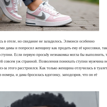
сь в отеле, но свидание не заладилось. Элмонси особенно
ми дамы и попросил женщину как продать ему её кроссовки, та
ё ступни. Если первую просьбу незнакомка могла бы выполнить, 
 ей совсем уж странной. Позволения понюхать ступни мужчина н
з-за этого расстроился. Как только женщина отлучилась в туалет
 номера, и дама бросилась вдогонку, заподозрив, что он её