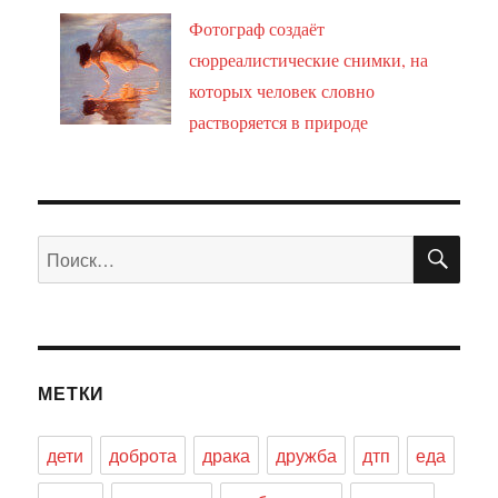
Фотограф создаёт
сюрреалистические снимки, на
которых человек словно
растворяется в природе
ПО
Искать:
МЕТКИ
дети
доброта
драка
дружба
дтп
еда