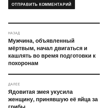
Навигация
НАЗАД
по
Мужчина, объявленный
Предыдущая
мёртвым, начал двигаться и
запись:
записям
кашлять во время подготовки к
похоронам
ДАЛЕЕ
Ядовитая змея укусила
Следующая
женщину, принявшую её яйца за
запись:
грибы