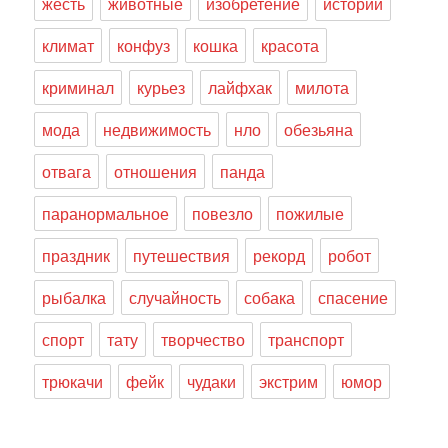
жесть
животные
изобретение
истории
климат
конфуз
кошка
красота
криминал
курьез
лайфхак
милота
мода
недвижимость
нло
обезьяна
отвага
отношения
панда
паранормальное
повезло
пожилые
праздник
путешествия
рекорд
робот
рыбалка
случайность
собака
спасение
спорт
тату
творчество
транспорт
трюкачи
фейк
чудаки
экстрим
юмор