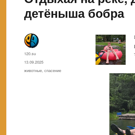
детёныша бобра
Автор
120.su
Опубликовано
13.09.2025
Метки
животные
,
спасение