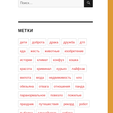
Искать:
МЕТКИ
дети
доброта
драка
дружба
дтп
еда
жесть
животные
изобретение
истории
климат
конфуз
кошка
красота
криминал
курьез
лайфхак
милота
мода
недвижимость
нло
обезьяна
отвага
отношения
панда
паранормальное
повезло
пожилые
праздник
путешествия
рекорд
робот
рыбалка
случайность
собака