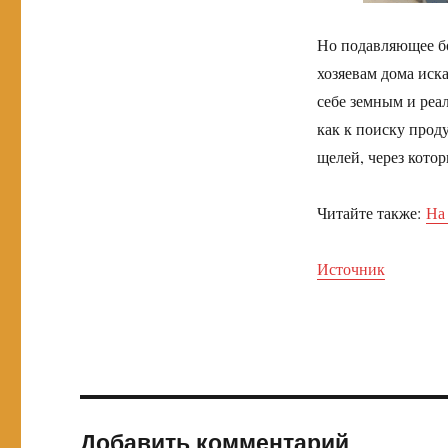
Но подавляющее б
хозяевам дома иск
себе земным и реа
как к поиску прод
щелей, через кото
Читайте также:
На
Источник
Добавить комментарий