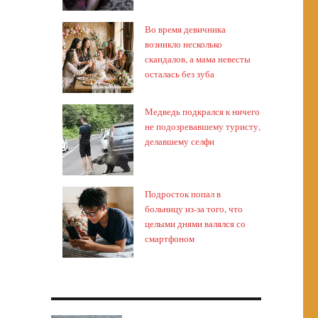
Во время девичника
возникло несколько
скандалов, а мама невесты
осталась без зуба
Медведь подкрался к ничего
не подозревавшему туристу,
делавшему селфи
Подросток попал в
больницу из-за того, что
целыми днями валялся со
смартфоном