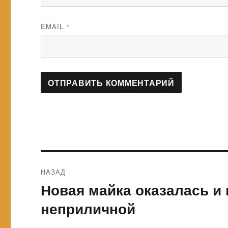
EMAIL
*
Навигация
НАЗАД
по
Новая майка оказалась и 
Предыдущая
запись:
записям
неприличной