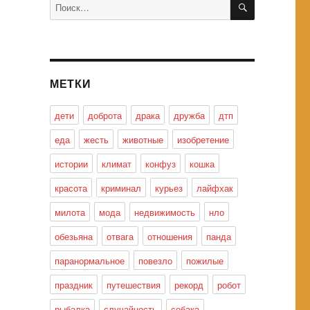
Искать:
МЕТКИ
дети
доброта
драка
дружба
дтп
еда
жесть
животные
изобретение
истории
климат
конфуз
кошка
красота
криминал
курьез
лайфхак
милота
мода
недвижимость
нло
обезьяна
отвага
отношения
панда
паранормальное
повезло
пожилые
праздник
путешествия
рекорд
робот
рыбалка
случайность
собака