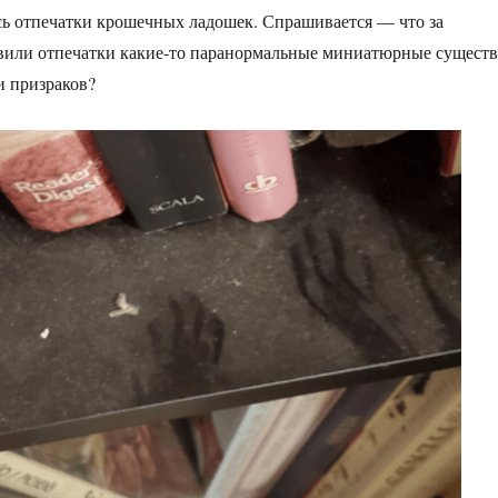
ь отпечатки крошечных ладошек. Спрашивается — что за
вили отпечатки какие-то паранормальные миниатюрные существ
и призраков?