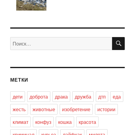
ПО
Искать:
МЕТКИ
дети
доброта
драка
дружба
дтп
еда
жесть
животные
изобретение
истории
климат
конфуз
кошка
красота
криминал
курьез
лайфхак
милота