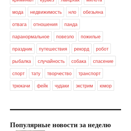
мода
недвижимость
нло
обезьяна
отвага
отношения
панда
паранормальное
повезло
пожилые
праздник
путешествия
рекорд
робот
рыбалка
случайность
собака
спасение
спорт
тату
творчество
транспорт
трюкачи
фейк
чудаки
экстрим
юмор
Популярные новости за неделю