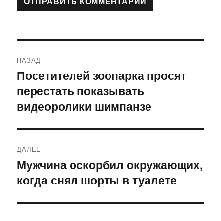
Навигация
НАЗАД
по
Посетителей зоопарка просят
Предыдущая
перестать показывать
запись:
записям
видеоролики шимпанзе
ДАЛЕЕ
Мужчина оскорбил окружающих,
Следующая
когда снял шорты в туалете
запись: