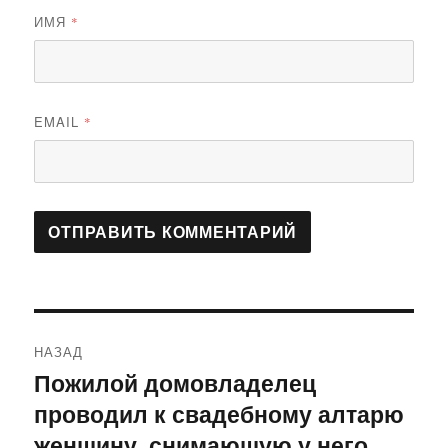
ИМЯ
*
EMAIL
*
Навигация
НАЗАД
по
Пожилой домовладелец
Предыдущая
проводил к свадебному алтарю
запись:
записям
женщину, снимающую у него