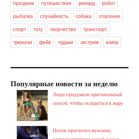
праздник
путешествия
рекорд
робот
рыбалка
случайность
собака
спасение
спорт
тату
творчество
транспорт
трюкачи
фейк
чудаки
экстрим
юмор
Популярные новости за неделю
Люди придумали оригинальный
способ, чтобы охладиться в жару
Питон проглотил мужчину,
возвращавшегося домой ночью