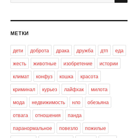
МЕТКИ
дети
доброта
драка
дружба
дтп
еда
жесть
животные
изобретение
истории
климат
конфуз
кошка
красота
криминал
курьез
лайфхак
милота
мода
недвижимость
нло
обезьяна
отвага
отношения
панда
паранормальное
повезло
пожилые