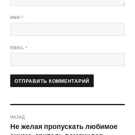
ИМЯ
*
EMAIL
*
Навигация
НАЗАД
по
Не желая пропускать любимое
Предыдущая
запись: