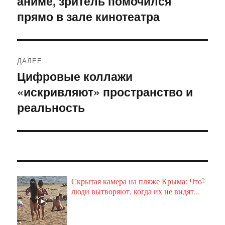
аниме, зритель помочился
записям
прямо в зале кинотеатра
ДАЛЕЕ
Цифровые коллажи
Следующая
«искривляют» пространство и
запись:
реальность
Скрытая камера на пляже Крыма: Что
i
люди вытворяют, когда их не видят...