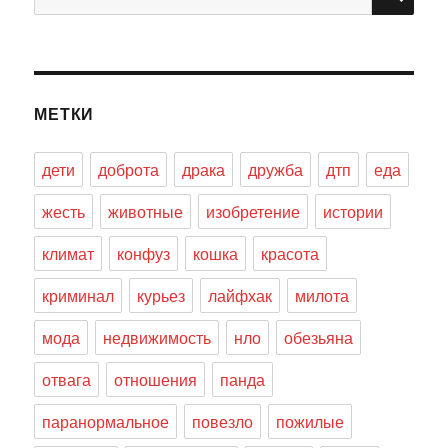
МЕТКИ
дети
доброта
драка
дружба
дтп
еда
жесть
животные
изобретение
истории
климат
конфуз
кошка
красота
криминал
курьез
лайфхак
милота
мода
недвижимость
нло
обезьяна
отвага
отношения
панда
паранормальное
повезло
пожилые