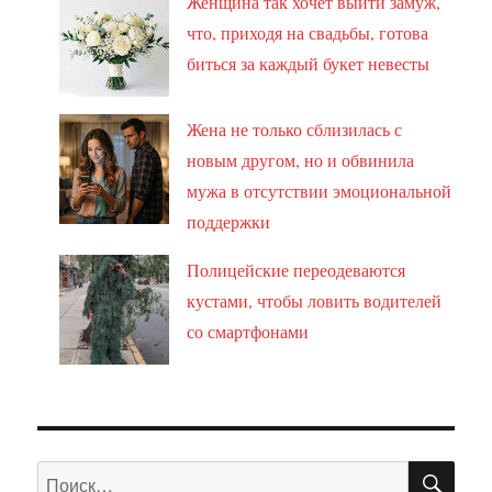
Женщина так хочет выйти замуж,
что, приходя на свадьбы, готова
биться за каждый букет невесты
Жена не только сблизилась с
новым другом, но и обвинила
мужа в отсутствии эмоциональной
поддержки
Полицейские переодеваются
кустами, чтобы ловить водителей
со смартфонами
ПО
Искать: