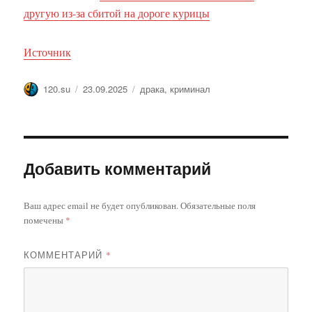
другую из-за сбитой на дороге курицы
Источник
Автор
Опубликовано
Метки
120.su
23.09.2025
драка
,
криминал
Добавить комментарий
Ваш адрес email не будет опубликован.
Обязательные поля
помечены
*
КОММЕНТАРИЙ
*