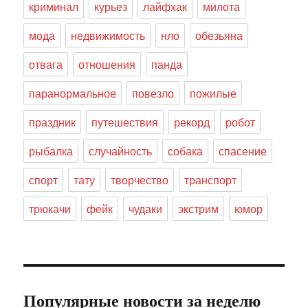
криминал
курьез
лайфхак
милота
мода
недвижимость
нло
обезьяна
отвага
отношения
панда
паранормальное
повезло
пожилые
праздник
путешествия
рекорд
робот
рыбалка
случайность
собака
спасение
спорт
тату
творчество
транспорт
трюкачи
фейк
чудаки
экстрим
юмор
Популярные новости за неделю