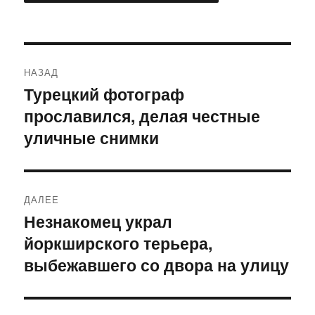
Навигация
НАЗАД
по
Турецкий фотограф
Предыдущая
прославился, делая честные
запись:
записям
уличные снимки
ДАЛЕЕ
Незнакомец украл
Следующая
йоркширского терьера,
запись:
выбежавшего со двора на улицу