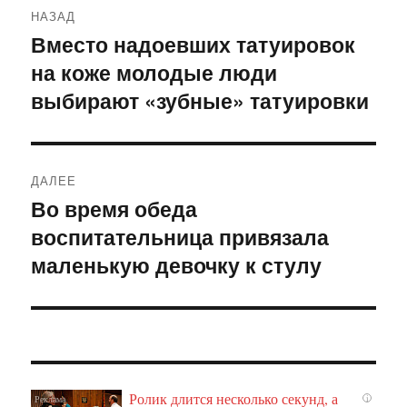
НАЗАД
по
Вместо надоевших татуировок
Предыдущая
на коже молодые люди
запись:
записям
выбирают «зубные» татуировки
ДАЛЕЕ
Во время обеда
Следующая
воспитательница привязала
запись:
маленькую девочку к стулу
Ролик длится несколько секунд, а
i