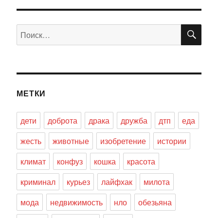
ПО
Искать:
МЕТКИ
дети
доброта
драка
дружба
дтп
еда
жесть
животные
изобретение
истории
климат
конфуз
кошка
красота
криминал
курьез
лайфхак
милота
мода
недвижимость
нло
обезьяна