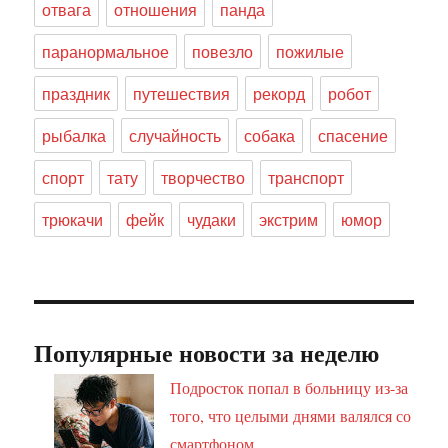
отвага
отношения
панда
паранормальное
повезло
пожилые
праздник
путешествия
рекорд
робот
рыбалка
случайность
собака
спасение
спорт
тату
творчество
транспорт
трюкачи
фейк
чудаки
экстрим
юмор
Популярные новости за неделю
Подросток попал в больницу из-за
того, что целыми днями валялся со
смартфоном