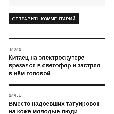
Навигация
НАЗАД
по
Китаец на электроскутере
Предыдущая
врезался в светофор и застрял
запись:
записям
в нём головой
ДАЛЕЕ
Вместо надоевших татуировок
Следующая
на коже молодые люди
запись: