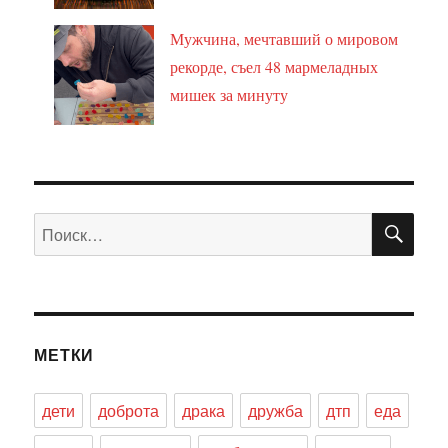
Мужчина, мечтавший о мировом
рекорде, съел 48 мармеладных
мишек за минуту
ПО
Искать:
МЕТКИ
дети
доброта
драка
дружба
дтп
еда