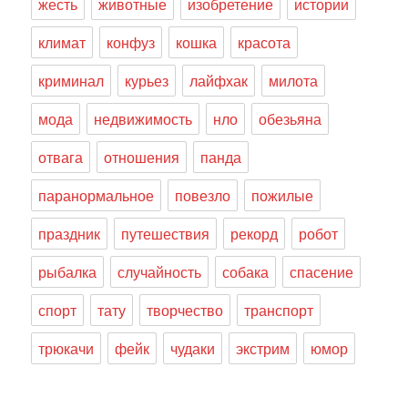
жесть
животные
изобретение
истории
климат
конфуз
кошка
красота
криминал
курьез
лайфхак
милота
мода
недвижимость
нло
обезьяна
отвага
отношения
панда
паранормальное
повезло
пожилые
праздник
путешествия
рекорд
робот
рыбалка
случайность
собака
спасение
спорт
тату
творчество
транспорт
трюкачи
фейк
чудаки
экстрим
юмор