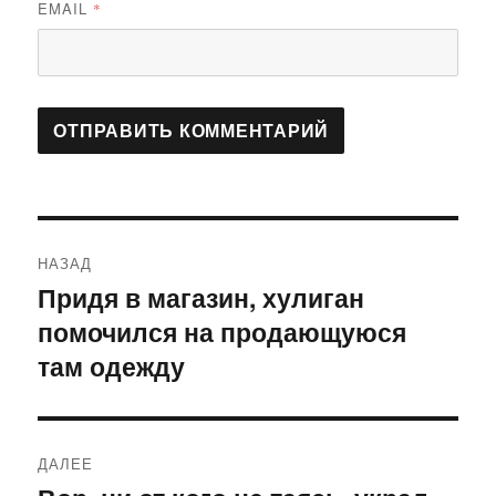
EMAIL
*
Навигация
НАЗАД
по
Придя в магазин, хулиган
Предыдущая
помочился на продающуюся
запись:
записям
там одежду
ДАЛЕЕ