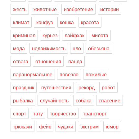
жесть
животные
изобретение
истории
климат
конфуз
кошка
красота
криминал
курьез
лайфхак
милота
мода
недвижимость
нло
обезьяна
отвага
отношения
панда
паранормальное
повезло
пожилые
праздник
путешествия
рекорд
робот
рыбалка
случайность
собака
спасение
спорт
тату
творчество
транспорт
трюкачи
фейк
чудаки
экстрим
юмор