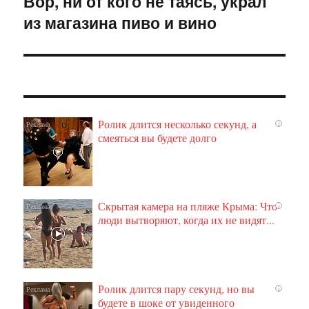
Вор, ни от кого не таясь, украл
Следующая
из магазина пиво и вино
запись:
Ролик длится несколько секунд, а
i
смеяться вы будете долго
Скрытая камера на пляже Крыма: Что
i
люди вытворяют, когда их не видят...
Ролик длится пару секунд, но вы
i
будете в шоке от увиденного