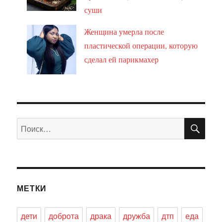
суши
Женщина умерла после
пластической операции, которую
сделал ей парикмахер
ПО
Искать:
МЕТКИ
дети
доброта
драка
дружба
дтп
еда