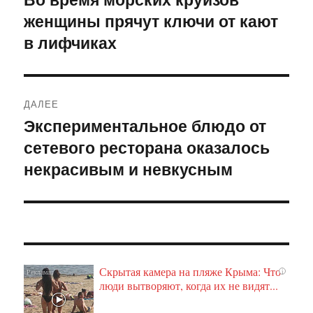
женщины прячут ключи от кают
запись:
записям
в лифчиках
ДАЛЕЕ
Экспериментальное блюдо от
Следующая
сетевого ресторана оказалось
запись:
некрасивым и невкусным
Скрытая камера на пляже Крыма: Что
i
люди вытворяют, когда их не видят...