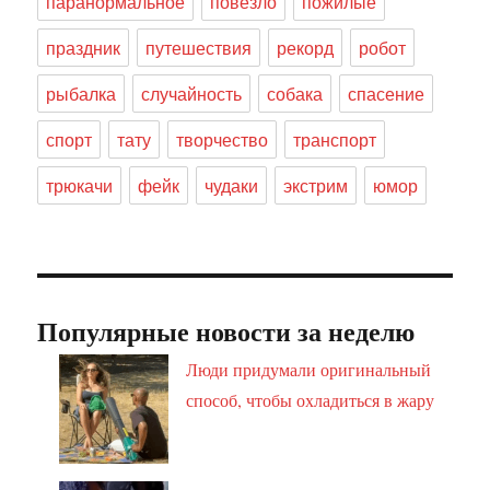
паранормальное
повезло
пожилые
праздник
путешествия
рекорд
робот
рыбалка
случайность
собака
спасение
спорт
тату
творчество
транспорт
трюкачи
фейк
чудаки
экстрим
юмор
Популярные новости за неделю
Люди придумали оригинальный
способ, чтобы охладиться в жару