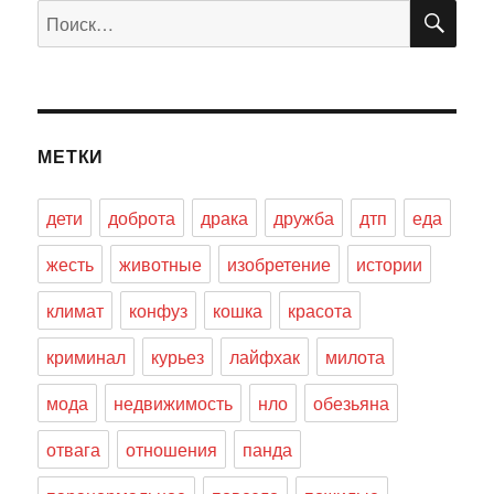
ПО
Искать:
МЕТКИ
дети
доброта
драка
дружба
дтп
еда
жесть
животные
изобретение
истории
климат
конфуз
кошка
красота
криминал
курьез
лайфхак
милота
мода
недвижимость
нло
обезьяна
отвага
отношения
панда