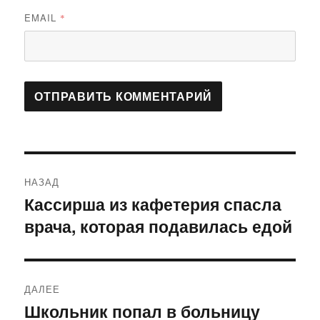
EMAIL
*
Навигация
НАЗАД
по
Кассирша из кафетерия спасла
Предыдущая
врача, которая подавилась едой
запись:
записям
ДАЛЕЕ
Школьник попал в больницу
Следующая