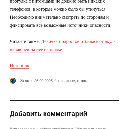
прогулке с питомцами не должно быть никаких
телефонов, в которые можно было бы уткнуться.
Необходимо внимательно смотреть по сторонам и
фиксировать все возможные источники опасности.
Читайте также:
Девочка-подросток отбилась от акулы,
напавшей на неё на пляже
Источник
Автор
Опубликовано
Метки
120.su
26.09.2025
животные
,
отвага
Добавить комментарий
Ваш адрес email не будет опубликован.
Обязательные поля