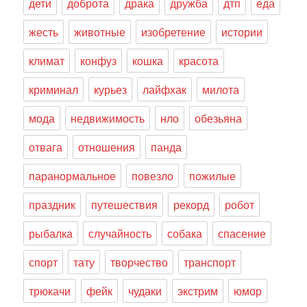
дети
доброта
драка
дружба
дтп
еда
жесть
животные
изобретение
истории
климат
конфуз
кошка
красота
криминал
курьез
лайфхак
милота
мода
недвижимость
нло
обезьяна
отвага
отношения
панда
паранормальное
повезло
пожилые
праздник
путешествия
рекорд
робот
рыбалка
случайность
собака
спасение
спорт
тату
творчество
транспорт
трюкачи
фейк
чудаки
экстрим
юмор