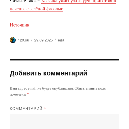
Читайте также:
Хозяйка ужаснула людей, приготовив
печенье с зелёной фасолью
Источник
Автор
Опубликовано
Метки
120.su
29.09.2025
еда
Добавить комментарий
Ваш адрес email не будет опубликован.
Обязательные поля
помечены
*
КОММЕНТАРИЙ
*