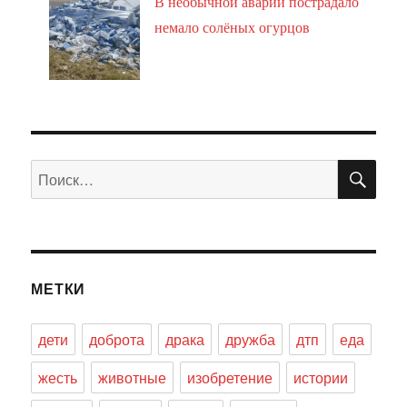
В необычной аварии пострадало
немало солёных огурцов
ПО
Искать:
МЕТКИ
дети
доброта
драка
дружба
дтп
еда
жесть
животные
изобретение
истории