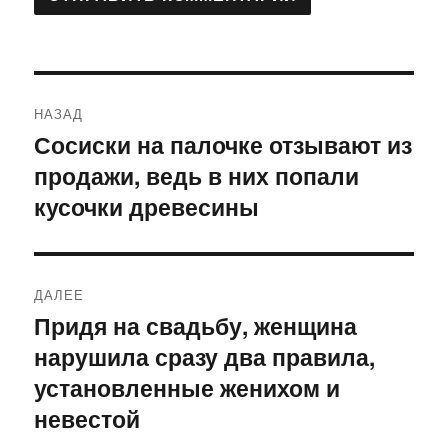
Навигация
НАЗАД
по
Сосиски на палочке отзывают из
Предыдущая
продажи, ведь в них попали
запись:
записям
кусочки древесины
ДАЛЕЕ
Придя на свадьбу, женщина
Следующая
нарушила сразу два правила,
запись:
установленные женихом и
невестой