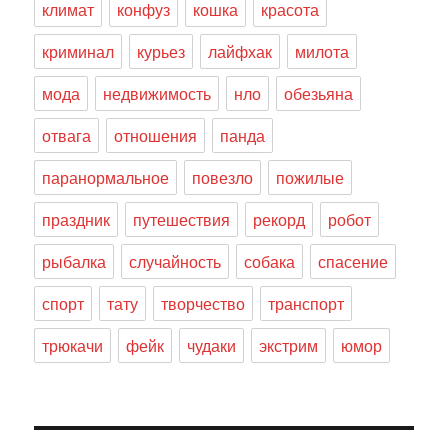
климат
конфуз
кошка
красота
криминал
курьез
лайфхак
милота
мода
недвижимость
нло
обезьяна
отвага
отношения
панда
паранормальное
повезло
пожилые
праздник
путешествия
рекорд
робот
рыбалка
случайность
собака
спасение
спорт
тату
творчество
транспорт
трюкачи
фейк
чудаки
экстрим
юмор