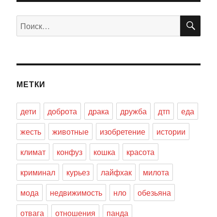
ПО
Искать:
МЕТКИ
дети
доброта
драка
дружба
дтп
еда
жесть
животные
изобретение
истории
климат
конфуз
кошка
красота
криминал
курьез
лайфхак
милота
мода
недвижимость
нло
обезьяна
отвага
отношения
панда