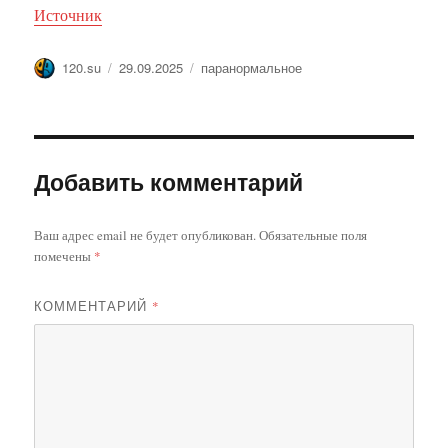
Источник
Автор
Опубликовано
Метки
120.su
29.09.2025
паранормальное
Добавить комментарий
Ваш адрес email не будет опубликован.
Обязательные поля
помечены
*
КОММЕНТАРИЙ
*