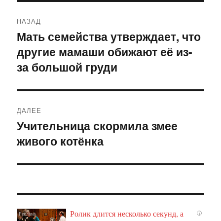
Навигация
НАЗАД
по
Мать семейства утверждает, что
Предыдущая
другие мамаши обижают её из-
запись:
записям
за большой груди
ДАЛЕЕ
Учительница скормила змее
Следующая
живого котёнка
запись:
Ролик длится несколько секунд, а
i