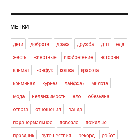
МЕТКИ
дети
доброта
драка
дружба
дтп
еда
жесть
животные
изобретение
истории
климат
конфуз
кошка
красота
криминал
курьез
лайфхак
милота
мода
недвижимость
нло
обезьяна
отвага
отношения
панда
паранормальное
повезло
пожилые
праздник
путешествия
рекорд
робот