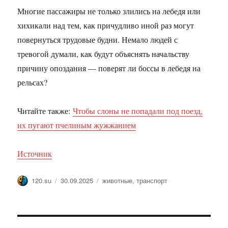
Многие пассажиры не только злились на лебедя или
хихикали над тем, как причудливо иной раз могут
повернуться трудовые будни. Немало людей с
тревогой думали, как будут объяснять начальству
причину опоздания — поверят ли боссы в лебедя на
рельсах?
Читайте также:
Чтобы слоны не попадали под поезд,
их пугают пчелиным жужжанием
Источник
Автор
Опубликовано
Метки
120.su
30.09.2025
животные
,
транспорт