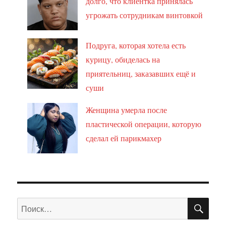
долго, что клиентка принялась
угрожать сотрудникам винтовкой
Подруга, которая хотела есть
курицу, обиделась на
приятельниц, заказавших ещё и
суши
Женщина умерла после
пластической операции, которую
сделал ей парикмахер
ПО
Искать: