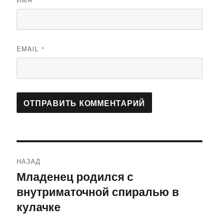
*
EMAIL
*
Навигация
НАЗАД
по
Младенец родился с
Предыдущая
внутриматочной спиралью в
запись:
записям
кулачке