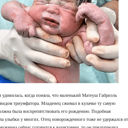
 удивилась, когда поняла, что маленький Матеуш Габриэль
с видом триумфатора. Младенец сжимал в кулачке ту самую
должна была воспрепятствовать его рождению. Подобная
ла улыбки у многих. Отец новорожденного тоже не удержался от
мужчина сейчас готовится к вазэктомии, то он предупредил