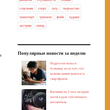
спасение
спорт
тату
творчество
транспорт
трюкачи
фейк
чудаки
экстрим
юмор
Популярные новости за неделю
а
Подросток попал в
больницу из-за того, что
целыми днями валялся со
смартфоном
Китаянка на 2 часа застряла
ногой в руле собственного
автомобиля