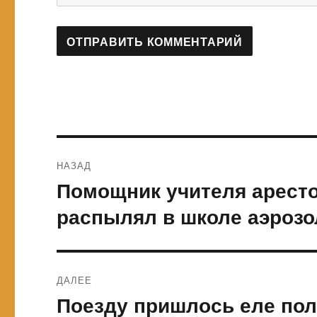
Навигация
НАЗАД
по
Помощник учителя арестов
Предыдущая
запись:
записям
распылял в школе аэрозо
ДАЛЕЕ
Поезду пришлось еле пол
Следующая