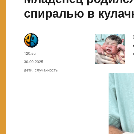
спиралью в кулач
Автор
120.su
Опубликовано
30.09.2025
Метки
дети
,
случайность