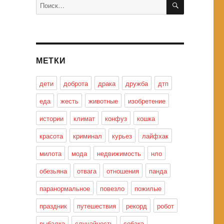
Искать:
МЕТКИ
дети
доброта
драка
дружба
дтп
еда
жесть
животные
изобретение
истории
климат
конфуз
кошка
красота
криминал
курьез
лайфхак
милота
мода
недвижимость
нло
обезьяна
отвага
отношения
панда
паранормальное
повезло
пожилые
праздник
путешествия
рекорд
робот
рыбалка
случайность
собака