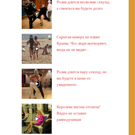
Ролик длится несколько секунд,
i
а смеяться вы будете долго
Скрытая камера на пляже
i
Крыма: Что люди вытворяют,
когда их не видят...
Ролик длится пару секунд, но
i
вы будете в шоке от
увиденного
Королева вагона отожгла!
i
Видео не оставит
равнодушным