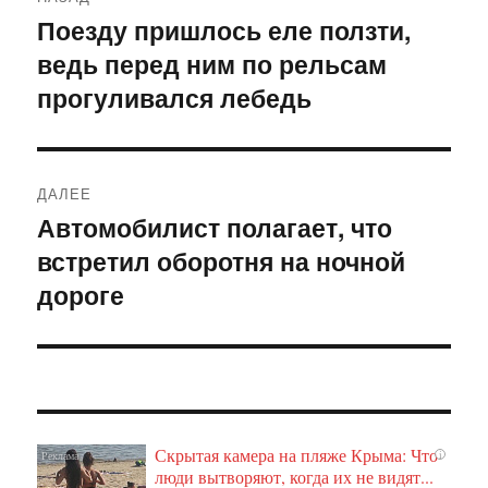
по
Поезду пришлось еле ползти,
Предыдущая
ведь перед ним по рельсам
запись:
записям
прогуливался лебедь
ДАЛЕЕ
Автомобилист полагает, что
Следующая
встретил оборотня на ночной
запись:
дороге
Скрытая камера на пляже Крыма: Что
i
люди вытворяют, когда их не видят...