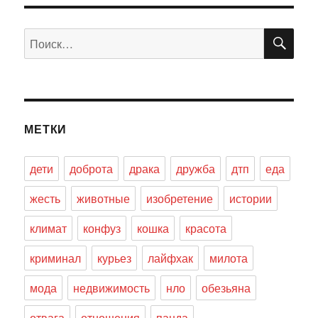
ПО
Искать:
МЕТКИ
дети
доброта
драка
дружба
дтп
еда
жесть
животные
изобретение
истории
климат
конфуз
кошка
красота
криминал
курьез
лайфхак
милота
мода
недвижимость
нло
обезьяна
отвага
отношения
панда