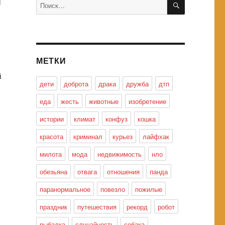
Искать:
МЕТКИ
й
дети
доброта
драка
дружба
дтп
еда
жесть
животные
изобретение
истории
климат
конфуз
кошка
красота
криминал
курьез
лайфхак
милота
мода
недвижимость
нло
обезьяна
отвага
отношения
панда
паранормальное
повезло
пожилые
праздник
путешествия
рекорд
робот
рыбалка
случайность
собака