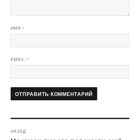
ИМЯ
*
EMAIL
*
Навигация
НАЗАД
по