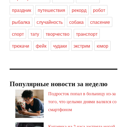
праздник
путешествия
рекорд
робот
рыбалка
случайность
собака
спасение
спорт
тату
творчество
транспорт
трюкачи
фейк
чудаки
экстрим
юмор
Популярные новости за неделю
Подросток попал в больницу из-за
того, что целыми днями валялся со
смартфоном
Китаянка на 2 часа застряла ногой