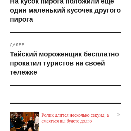
На кусок пирога положили ещё
Предыдущая
один маленький кусочек другого
запись:
записям
пирога
ДАЛЕЕ
Тайский мороженщик бесплатно
Следующая
прокатил туристов на своей
запись:
тележке
Ролик длится несколько секунд, а
i
смеяться вы будете долго