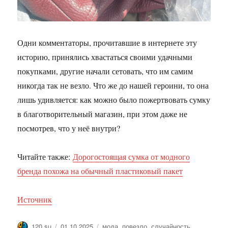
Одни комментаторы, прочитавшие в интернете эту
историю, принялись хвастаться своими удачными
покупками, другие начали сетовать, что им самим
никогда так не везло. Что же до нашей героини, то она
лишь удивляется: как можно было пожертвовать сумку
в благотворительный магазин, при этом даже не
посмотрев, что у неё внутри?
Читайте также:
Дорогостоящая сумка от модного
бренда похожа на обычный пластиковый пакет
Источник
Автор
Опубликовано
Метки
120.su
01.10.2025
мода
,
повезло
,
случайность