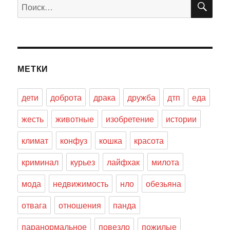
Искать:
МЕТКИ
дети
доброта
драка
дружба
дтп
еда
жесть
животные
изобретение
истории
климат
конфуз
кошка
красота
криминал
курьез
лайфхак
милота
мода
недвижимость
нло
обезьяна
отвага
отношения
панда
паранормальное
повезло
пожилые