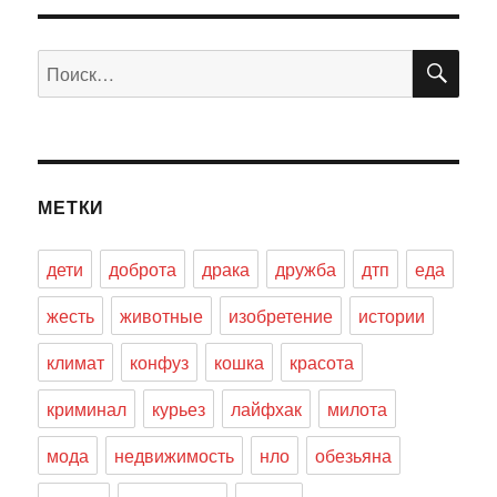
ПО
Искать:
МЕТКИ
дети
доброта
драка
дружба
дтп
еда
жесть
животные
изобретение
истории
климат
конфуз
кошка
красота
криминал
курьез
лайфхак
милота
мода
недвижимость
нло
обезьяна