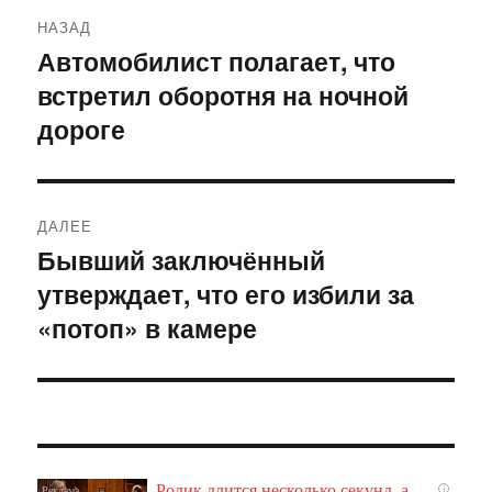
Навигация
НАЗАД
по
Автомобилист полагает, что
Предыдущая
встретил оборотня на ночной
запись:
записям
дороге
ДАЛЕЕ
Бывший заключённый
Следующая
утверждает, что его избили за
запись:
«потоп» в камере
Ролик длится несколько секунд, а
i