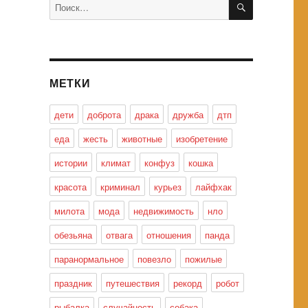
Искать:
МЕТКИ
дети
доброта
драка
дружба
дтп
еда
жесть
животные
изобретение
истории
климат
конфуз
кошка
красота
криминал
курьез
лайфхак
милота
мода
недвижимость
нло
обезьяна
отвага
отношения
панда
паранормальное
повезло
пожилые
праздник
путешествия
рекорд
робот
рыбалка
случайность
собака