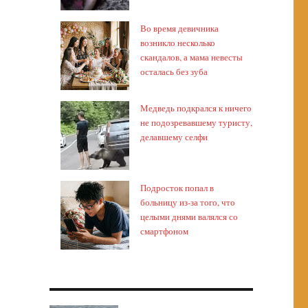
Во время девичника
возникло несколько
скандалов, а мама невесты
осталась без зуба
Медведь подкрался к ничего
не подозревавшему туристу,
делавшему селфи
Подросток попал в
больницу из-за того, что
целыми днями валялся со
смартфоном