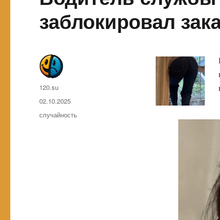
заблокировал зак
Автор
120.su
Опубликовано
02.10.2025
Метки
случайность