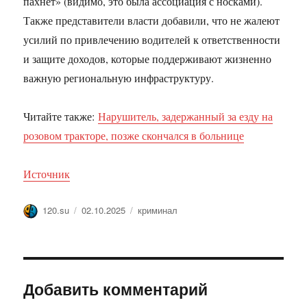
пахнет» (видимо, это была ассоциация с носками).
Также представители власти добавили, что не жалеют
усилий по привлечению водителей к ответственности
и защите доходов, которые поддерживают жизненно
важную региональную инфраструктуру.
Читайте также:
Нарушитель, задержанный за езду на
розовом тракторе, позже скончался в больнице
Источник
Автор
Опубликовано
Метки
120.su
02.10.2025
криминал
Добавить комментарий