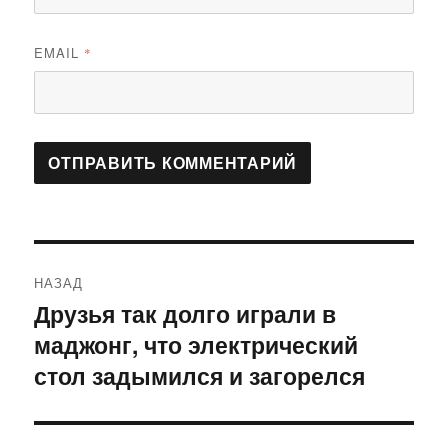
EMAIL
*
Навигация
НАЗАД
по
Друзья так долго играли в
Предыдущая
маджонг, что электрический
запись:
записям
стол задымился и загорелся