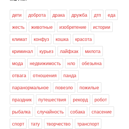
дети
доброта
драка
дружба
дтп
еда
жесть
животные
изобретение
истории
климат
конфуз
кошка
красота
криминал
курьез
лайфхак
милота
мода
недвижимость
нло
обезьяна
отвага
отношения
панда
паранормальное
повезло
пожилые
праздник
путешествия
рекорд
робот
рыбалка
случайность
собака
спасение
спорт
тату
творчество
транспорт