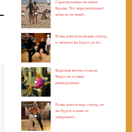
Скрытая камера на пляже
i
Крыма: Что люди вытворяют,
когда их не видят...
Ролик длится несколько секунд,
i
а смеяться вы будете долго
Королева вагона отожгла!
i
Видео не оставит
равнодушным
Ролик длится пару секунд, но
i
вы будете в шоке от
увиденного