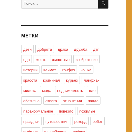
Искать:
МЕТКИ
дети
доброта
драка
дружба
дтп
еда
жесть
животные
изобретение
истории
климат
конфуз
кошка
красота
криминал
курьез
лайфхак
милота
мода
недвижимость
нло
обезьяна
отвага
отношения
панда
паранормальное
повезло
пожилые
праздник
путешествия
рекорд
робот
рыбалка
случайность
собака