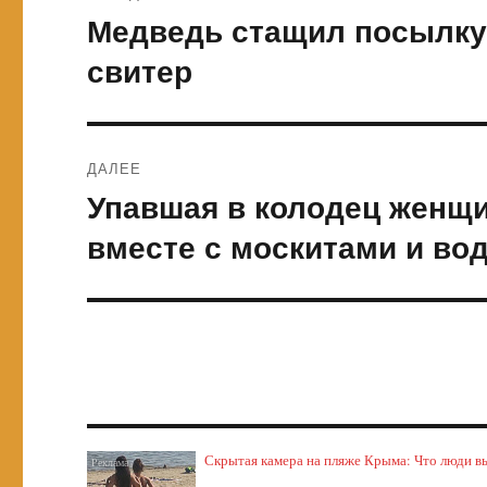
по
Медведь стащил посылку, 
Предыдущая
запись:
записям
свитер
ДАЛЕЕ
Упавшая в колодец женщи
Следующая
запись:
вместе с москитами и в
Скрытая камера на пляже Крыма: Что люди выт