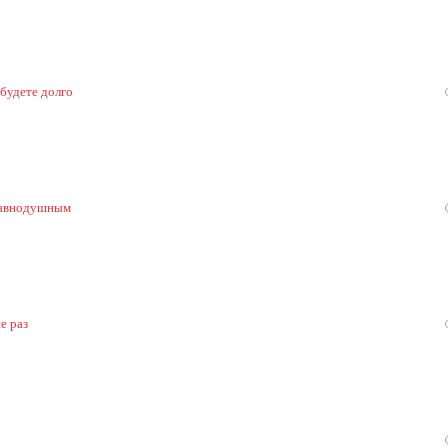
 будете долго
 равнодушным
е раз