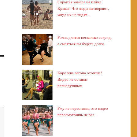
Скрытая камера на пляже
i
Крыма: Что люди вытворяют,
когда их не видят...
Ролик длится несколько секунд,
i
а смеяться вы будете долго
Королева вагона отожгла!
i
Видео не оставит
равнодушным
Ржу не переставая, это видео
i
пересмотришь не раз