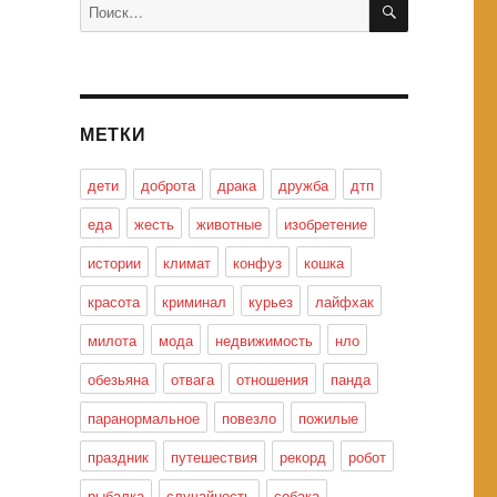
Искать:
МЕТКИ
дети
доброта
драка
дружба
дтп
еда
жесть
животные
изобретение
истории
климат
конфуз
кошка
красота
криминал
курьез
лайфхак
милота
мода
недвижимость
нло
обезьяна
отвага
отношения
панда
паранормальное
повезло
пожилые
праздник
путешествия
рекорд
робот
рыбалка
случайность
собака