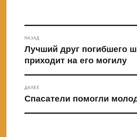
Навигация
НАЗАД
по
Лучший друг погибшего 
Предыдущая
запись:
записям
приходит на его могилу
ДАЛЕЕ
Спасатели помогли моло
Следующая
запись: