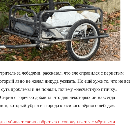
ритель за лебедями, рассказал, что еле справился с пернатым
торый явно не желал никуда уезжать. Но ещё хуже то, что не вс
 суть проблемы и не поняли, почему «несчастную птичку»
 Сирил с горечью добавил, что для некоторых он навсегда
нем, который убрал из города красивого чёрного лебедя».
дра убивает своих собратьев и совокупляется с мёртвыми