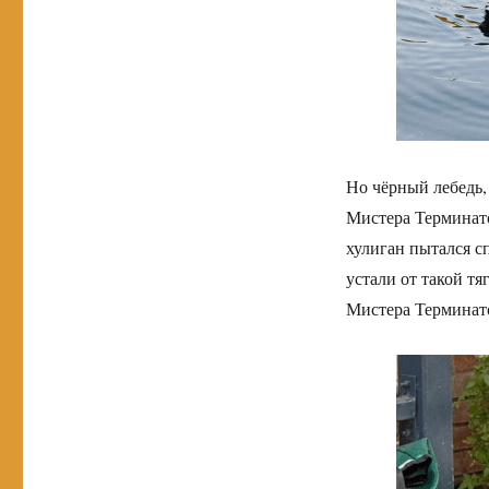
Но чёрный лебедь,
Мистера Терминато
хулиган пытался с
устали от такой т
Мистера Терминато