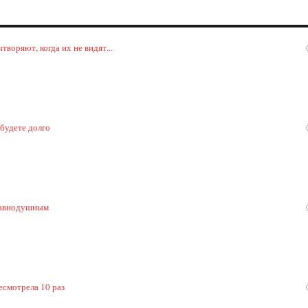
воряют, когда их не видят...
 будете долго
 равнодушным
есмотрела 10 раз