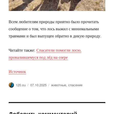
Всем любителям природы приятно было прочитать
сообщение о том, что лось выжил с минимальными
травмами и был выпущен обратно в дикую природу.
Читайте также:
Спасатели помогли лосю,
провалившемуся под лёд на озере
Источник
Автор
Опубликовано
Метки
120.su
07.10.2025
животные
,
спасение
Добавить комментарий