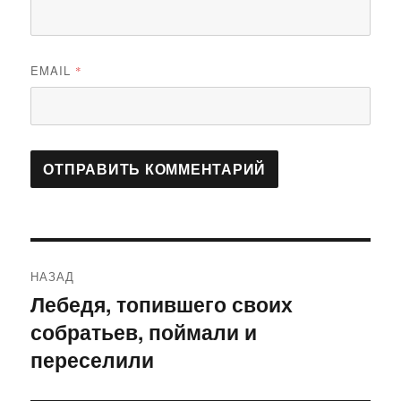
EMAIL
*
Навигация
НАЗАД
по
Лебедя, топившего своих
Предыдущая
собратьев, поймали и
запись:
записям
переселили