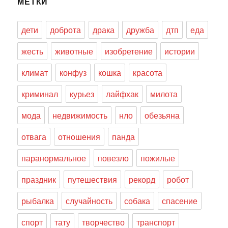
МЕТКИ
дети
доброта
драка
дружба
дтп
еда
жесть
животные
изобретение
истории
климат
конфуз
кошка
красота
криминал
курьез
лайфхак
милота
мода
недвижимость
нло
обезьяна
отвага
отношения
панда
паранормальное
повезло
пожилые
праздник
путешествия
рекорд
робот
рыбалка
случайность
собака
спасение
спорт
тату
творчество
транспорт