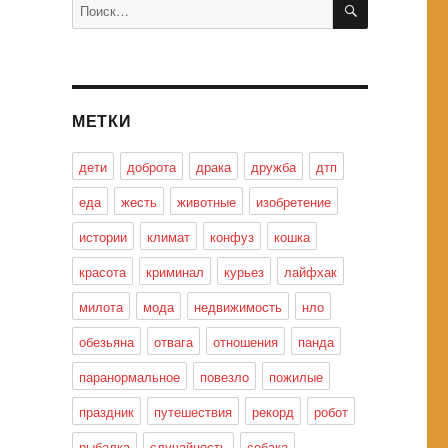
Искать:
МЕТКИ
дети
доброта
драка
дружба
дтп
еда
жесть
животные
изобретение
истории
климат
конфуз
кошка
красота
криминал
курьез
лайфхак
милота
мода
недвижимость
нло
обезьяна
отвага
отношения
панда
паранормальное
повезло
пожилые
праздник
путешествия
рекорд
робот
рыбалка
случайность
собака