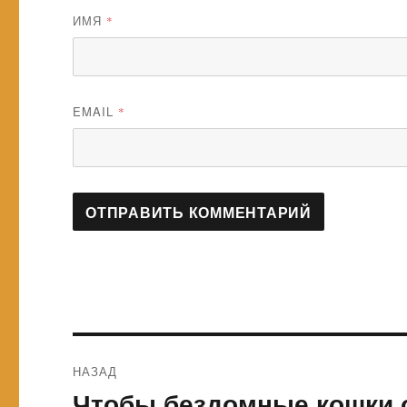
ИМЯ
*
EMAIL
*
Навигация
НАЗАД
по
Чтобы бездомные кошки 
Предыдущая