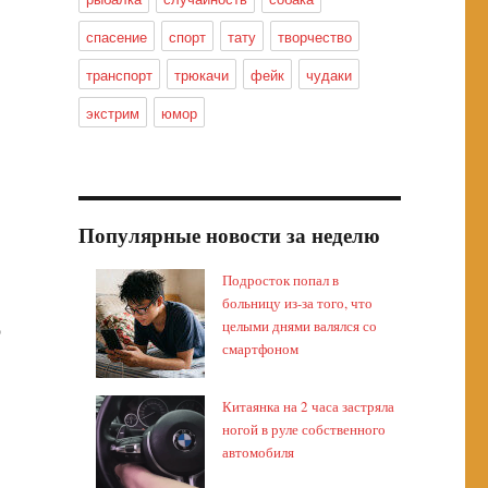
спасение
спорт
тату
творчество
транспорт
трюкачи
фейк
чудаки
экстрим
юмор
Популярные новости за неделю
Подросток попал в
больницу из-за того, что
целыми днями валялся со
ю
смартфоном
Китаянка на 2 часа застряла
ногой в руле собственного
автомобиля