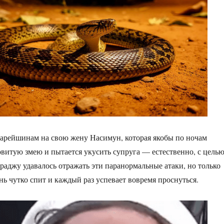
арейшинам на свою жену Насимун, которая якобы по ночам
овитую змею и пытается укусить супруга — естественно, с цель
раджу удавалось отражать эти паранормальные атаки, но только
нь чутко спит и каждый раз успевает вовремя проснуться.