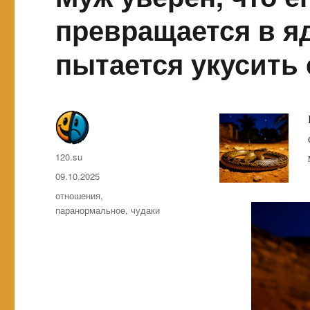
превращается в я
пытается укусить 
Автор
120.su
Опубликовано
09.10.2025
Метки
отношения
,
паранормальное
,
чудаки