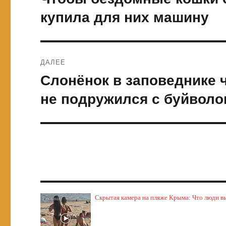
запись:
записям
купила для них машину
ДАЛЕЕ
Слонёнок в заповеднике 
Следующая
запись:
не подружился с буйвол
Скрытая камера на пляже Крыма: Что люди выт