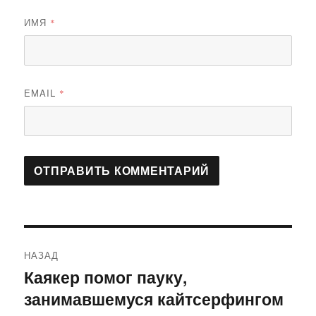
ИМЯ
*
EMAIL
*
Навигация
НАЗАД
по
Каякер помог пауку,
Предыдущая
занимавшемуся кайтсерфингом
запись:
записям