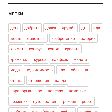
МЕТКИ
дети
доброта
драка
дружба
дтп
еда
жесть
животные
изобретение
истории
климат
конфуз
кошка
красота
криминал
курьез
лайфхак
милота
мода
недвижимость
нло
обезьяна
отвага
отношения
панда
паранормальное
повезло
пожилые
праздник
путешествия
рекорд
робот
рыбалка
случайность
собака
спасение