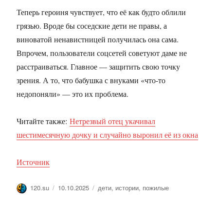
Теперь героиня чувствует, что её как будто облили
грязью. Вроде бы соседские дети не правы, а
виноватой ненавистницей получилась она сама.
Впрочем, пользователи соцсетей советуют даме не
расстраиваться. Главное — защитить свою точку
зрения. А то, что бабушка с внуками «что-то
недопоняли» — это их проблема.
Читайте также:
Нетрезвый отец укачивал
шестимесячную дочку и случайно выронил её из окна
Источник
Автор
Опубликовано
Метки
120.su
10.10.2025
дети
,
истории
,
пожилые