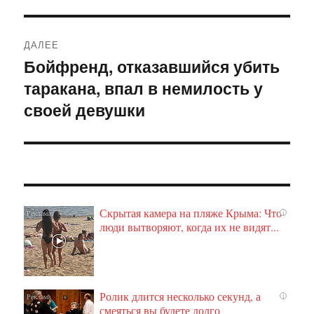
ДАЛЕЕ
Бойфренд, отказавшийся убить
Следующая
таракана, впал в немилость у
запись:
своей девушки
Скрытая камера на пляже Крыма: Что
i
люди вытворяют, когда их не видят...
Ролик длится несколько секунд, а
i
смеяться вы будете долго