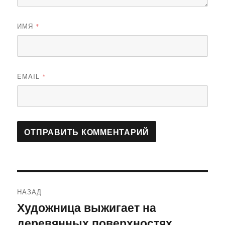
ИМЯ
*
EMAIL
*
Навигация
НАЗАД
по
Художница выжигает на
Предыдущая
деревянных поверхностях
запись:
записям