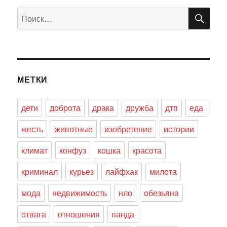
ПО
Искать:
МЕТКИ
дети
доброта
драка
дружба
дтп
еда
жесть
животные
изобретение
истории
климат
конфуз
кошка
красота
криминал
курьез
лайфхак
милота
мода
недвижимость
нло
обезьяна
отвага
отношения
панда