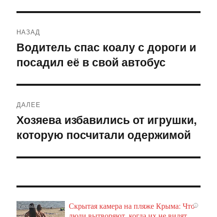
Навигация
НАЗАД
по
Водитель спас коалу с дороги и
Предыдущая
посадил её в свой автобус
запись:
записям
ДАЛЕЕ
Хозяева избавились от игрушки,
Следующая
которую посчитали одержимой
запись:
Скрытая камера на пляже Крыма: Что
i
люди вытворяют, когда их не видят...