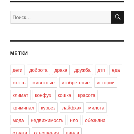
ПО
Искать:
МЕТКИ
дети
доброта
драка
дружба
дтп
еда
жесть
животные
изобретение
истории
климат
конфуз
кошка
красота
криминал
курьез
лайфхак
милота
мода
недвижимость
нло
обезьяна
отвага
отношения
панда