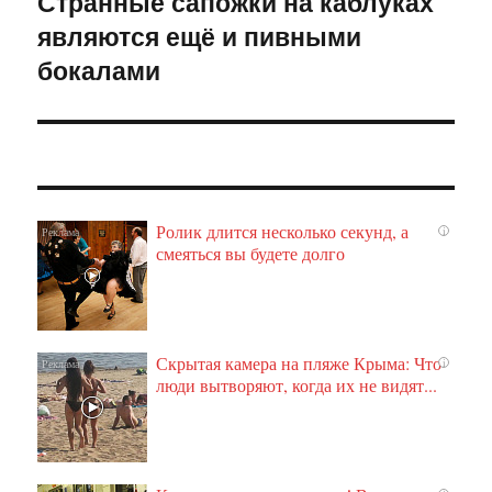
Странные сапожки на каблуках
Следующая
являются ещё и пивными
запись:
бокалами
Ролик длится несколько секунд, а
i
смеяться вы будете долго
Скрытая камера на пляже Крыма: Что
i
люди вытворяют, когда их не видят...