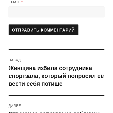
EMAIL
*
Навигация
НАЗАД
по
Женщина избила сотрудника
Предыдущая
спортзала, который попросил её
запись:
записям
вести себя потише
ДАЛЕЕ