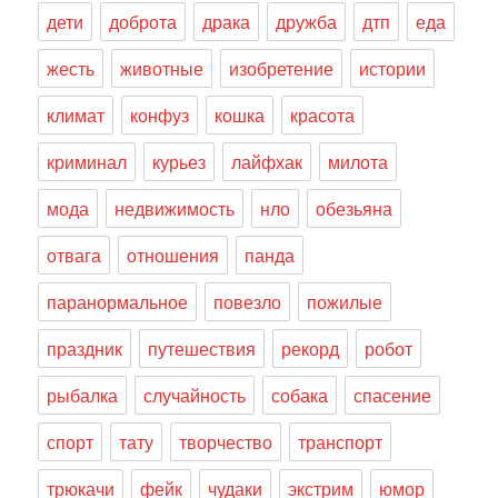
дети
доброта
драка
дружба
дтп
еда
жесть
животные
изобретение
истории
климат
конфуз
кошка
красота
криминал
курьез
лайфхак
милота
мода
недвижимость
нло
обезьяна
отвага
отношения
панда
паранормальное
повезло
пожилые
праздник
путешествия
рекорд
робот
рыбалка
случайность
собака
спасение
спорт
тату
творчество
транспорт
трюкачи
фейк
чудаки
экстрим
юмор