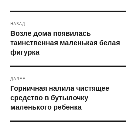
Навигация
НАЗАД
по
Возле дома появилась
Предыдущая
таинственная маленькая белая
запись:
записям
фигурка
ДАЛЕЕ
Горничная налила чистящее
Следующая
средство в бутылочку
запись:
маленького ребёнка