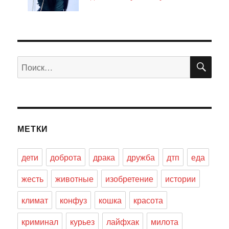
ПО
Искать:
МЕТКИ
дети
доброта
драка
дружба
дтп
еда
жесть
животные
изобретение
истории
климат
конфуз
кошка
красота
криминал
курьез
лайфхак
милота