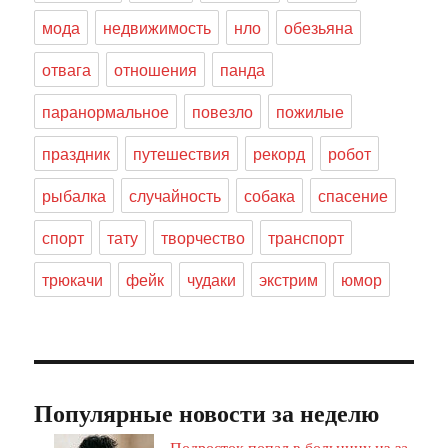
мода
недвижимость
нло
обезьяна
отвага
отношения
панда
паранормальное
повезло
пожилые
праздник
путешествия
рекорд
робот
рыбалка
случайность
собака
спасение
спорт
тату
творчество
транспорт
трюкачи
фейк
чудаки
экстрим
юмор
Популярные новости за неделю
Подросток попал в больницу из-за