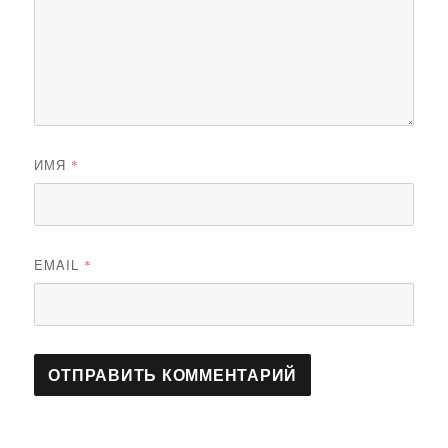
ИМЯ
*
EMAIL
*