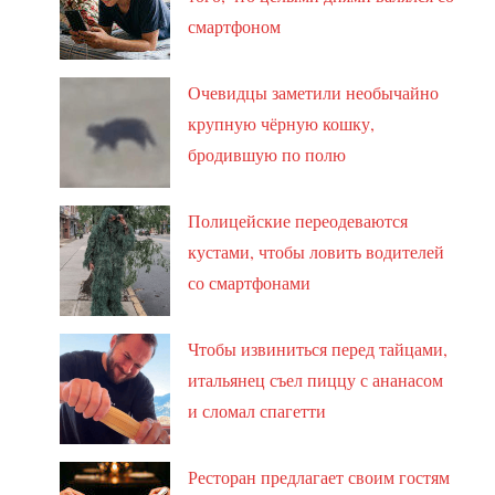
смартфоном
Очевидцы заметили необычайно
крупную чёрную кошку,
бродившую по полю
Полицейские переодеваются
кустами, чтобы ловить водителей
со смартфонами
Чтобы извиниться перед тайцами,
итальянец съел пиццу с ананасом
и сломал спагетти
Ресторан предлагает своим гостям