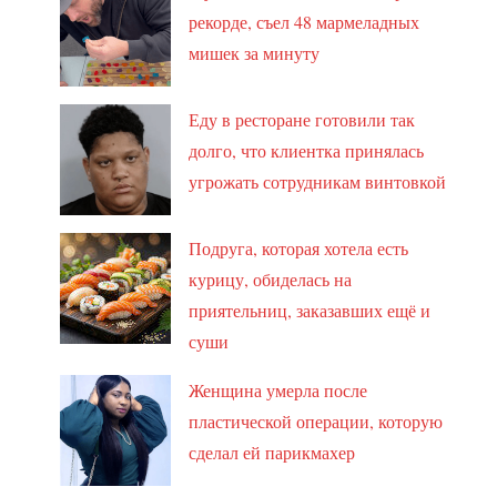
рекорде, съел 48 мармеладных
мишек за минуту
Еду в ресторане готовили так
долго, что клиентка принялась
угрожать сотрудникам винтовкой
Подруга, которая хотела есть
курицу, обиделась на
приятельниц, заказавших ещё и
суши
Женщина умерла после
пластической операции, которую
сделал ей парикмахер