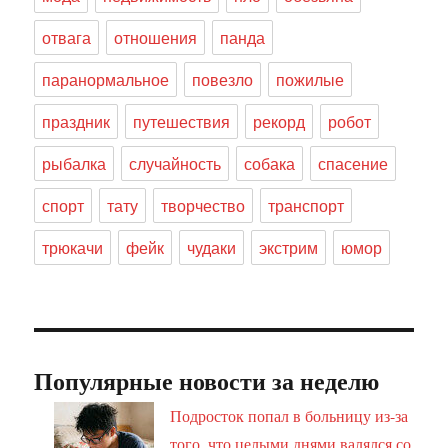
отвага
отношения
панда
паранормальное
повезло
пожилые
праздник
путешествия
рекорд
робот
рыбалка
случайность
собака
спасение
спорт
тату
творчество
транспорт
трюкачи
фейк
чудаки
экстрим
юмор
Популярные новости за неделю
Подросток попал в больницу из-за
того, что целыми днями валялся со