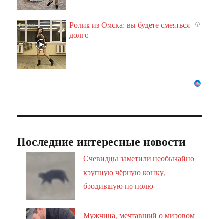
Ролик из Омска: вы будете смеяться
i
долго
Последние интересные новости
Очевидцы заметили необычайно
крупную чёрную кошку,
бродившую по полю
Мужчина, мечтавший о мировом