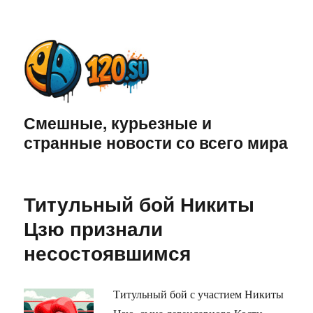
Смешные, курьезные и
странные новости со всего мира
Титульный бой Никиты
Цзю признали
несостоявшимся
Титульный бой с участием Никиты