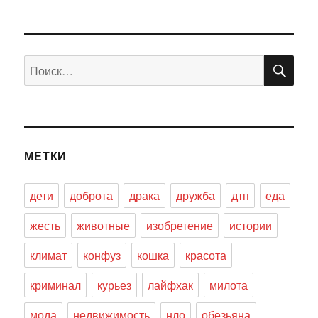
ПО
Искать:
МЕТКИ
дети
доброта
драка
дружба
дтп
еда
жесть
животные
изобретение
истории
климат
конфуз
кошка
красота
криминал
курьез
лайфхак
милота
мода
недвижимость
нло
обезьяна