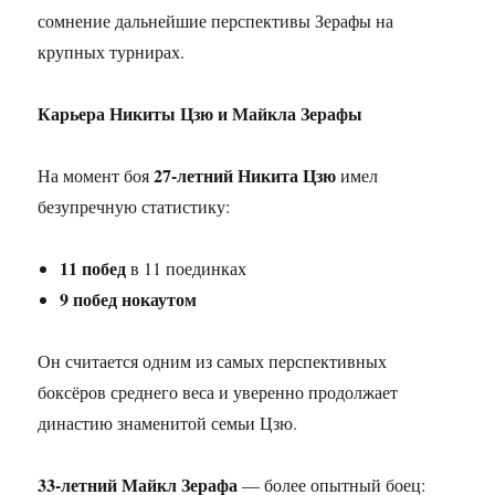
сомнение дальнейшие перспективы Зерафы на
крупных турнирах.
Карьера Никиты Цзю и Майкла Зерафы
27-летний Никита Цзю
На момент боя
имел
безупречную статистику:
11 побед
в 11 поединках
9 побед нокаутом
Он считается одним из самых перспективных
боксёров среднего веса и уверенно продолжает
династию знаменитой семьи Цзю.
33-летний Майкл Зерафа
— более опытный боец: