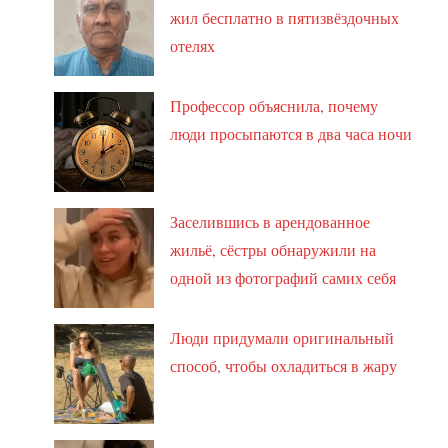
жил бесплатно в пятизвёздочных
отелях
Профессор объяснила, почему
люди просыпаются в два часа ночи
Заселившись в арендованное
жильё, сёстры обнаружили на
одной из фотографий самих себя
Люди придумали оригинальный
способ, чтобы охладиться в жару