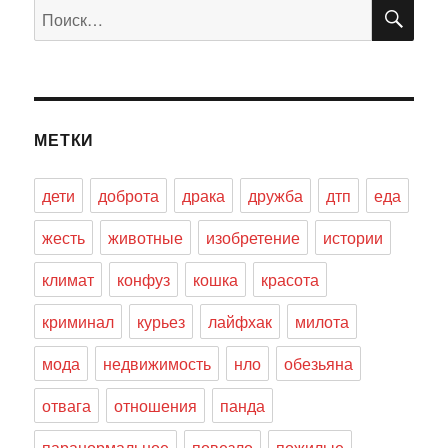
ПО
Искать:
МЕТКИ
дети
доброта
драка
дружба
дтп
еда
жесть
животные
изобретение
истории
климат
конфуз
кошка
красота
криминал
курьез
лайфхак
милота
мода
недвижимость
нло
обезьяна
отвага
отношения
панда
паранормальное
повезло
пожилые