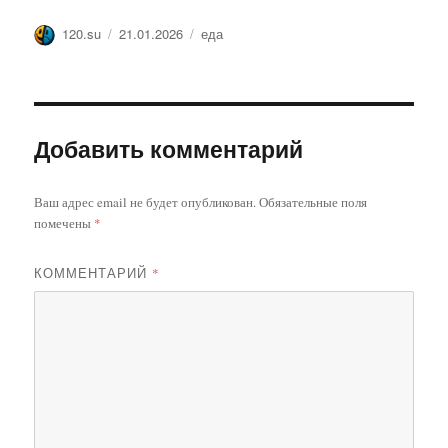
Автор
Опубликовано
Метки
120.su
21.01.2026
еда
Добавить комментарий
Ваш адрес email не будет опубликован.
Обязательные поля
помечены
*
КОММЕНТАРИЙ
*