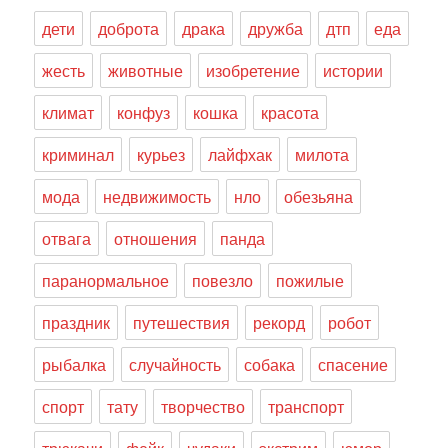
дети
доброта
драка
дружба
дтп
еда
жесть
животные
изобретение
истории
климат
конфуз
кошка
красота
криминал
курьез
лайфхак
милота
мода
недвижимость
нло
обезьяна
отвага
отношения
панда
паранормальное
повезло
пожилые
праздник
путешествия
рекорд
робот
рыбалка
случайность
собака
спасение
спорт
тату
творчество
транспорт