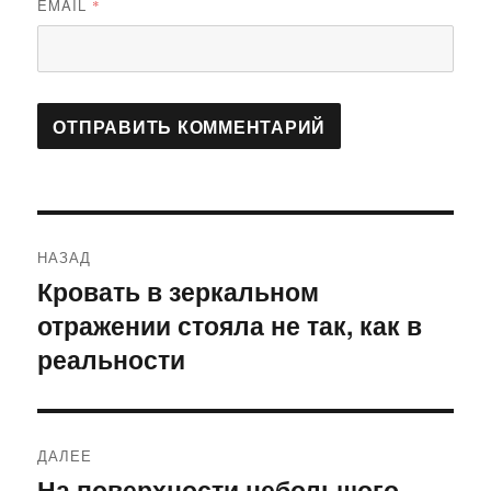
EMAIL
*
Навигация
НАЗАД
по
Кровать в зеркальном
Предыдущая
отражении стояла не так, как в
запись:
записям
реальности
ДАЛЕЕ
На поверхности небольшого
Следующая