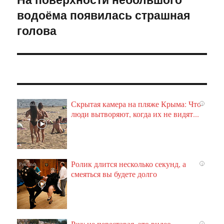
водоёма появилась страшная
запись:
голова
Скрытая камера на пляже Крыма: Что
i
люди вытворяют, когда их не видят...
Ролик длится несколько секунд, а
i
смеяться вы будете долго
Ржу не переставая, это видео
i