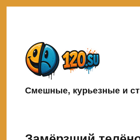
Смешные, курьезные и ст
Замёрзший телёно