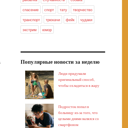
спасение
спорт
тату
творчество
транспорт
трюкачи
фейк
чудаки
экстрим
юмор
Популярные новости за неделю
в
Люди придумали
оригинальный способ,
чтобы охладиться в жару
Подросток попал в
больницу из-за того, что
целыми днями валялся со
смартфоном