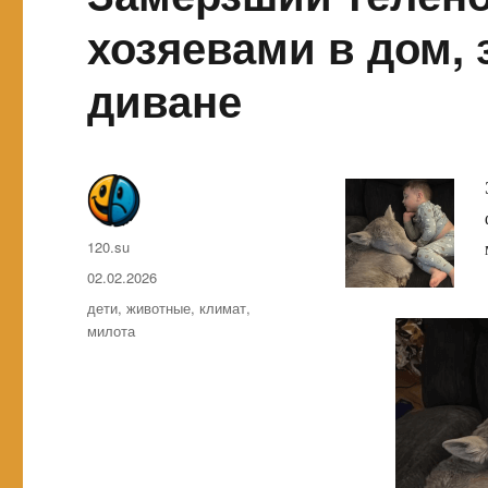
хозяевами в дом, 
диване
Автор
120.su
Опубликовано
02.02.2026
Метки
дети
,
животные
,
климат
,
милота