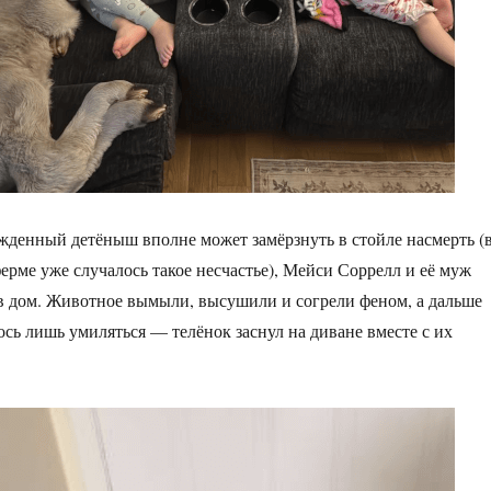
жденный детёныш вполне может замёрзнуть в стойле насмерть (
ерме уже случалось такое несчастье), Мейси Соррелл и её муж
в дом. Животное вымыли, высушили и согрели феном, а дальше
ось лишь умиляться — телёнок заснул на диване вместе с их