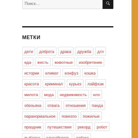
Искать:
МЕТКИ
дети
доброта
драка
дружба
дтп
еда
жесть
животные
изобретение
истории
климат
конфуз
кошка
красота
криминал
курьез
лайфхак
милота
мода
недвижимость
нло
обезьяна
отвага
отношения
панда
паранормальное
повезло
пожилые
праздник
путешествия
рекорд
робот
рыбалка
случайность
собака