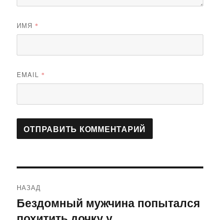
ИМЯ
*
EMAIL
*
Навигация
НАЗАД
по
Бездомный мужчина попытался
Предыдущая
похитить дочку у
запись:
записям