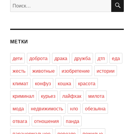
ПО
Искать:
МЕТКИ
дети
доброта
драка
дружба
дтп
еда
жесть
животные
изобретение
истории
климат
конфуз
кошка
красота
криминал
курьез
лайфхак
милота
мода
недвижимость
нло
обезьяна
отвага
отношения
панда
паранормальное
повезло
пожилые